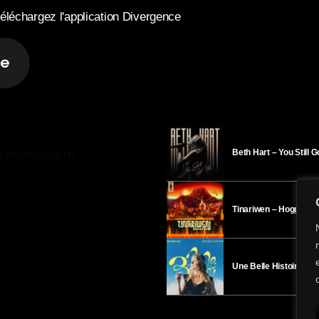
éléchargez l'application Divergence
Beth Hart – You Still 
R DIVERGENCE-FM
Tinariwen – Hoggar
Une Belle Histoire – H