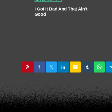
I Got It Bad And That Ain’t
Good
email