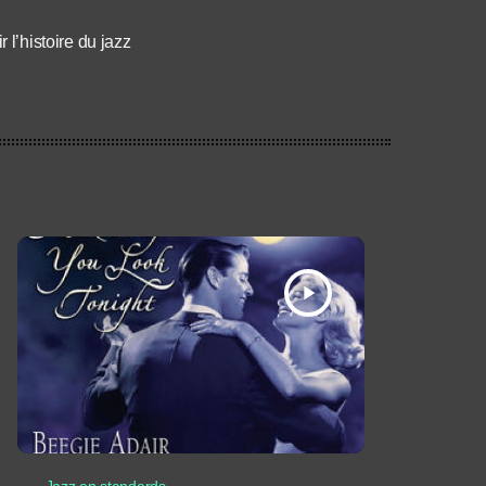
l’histoire du jazz
play_arrow
Jazz en standards