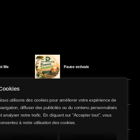
Got Me
Pause estivale
Cookies
Ici l’Ombre – mercredi 29 juillet
Nous utilisons des cookies pour améliorer votre expérience de
navigation, diffuser des publicités ou du contenu personnalisés
share
email
et analyser notre trafic. En cliquant sur "Accepter tout", vous
éloïse Bay
Ici l’Ombre – mardi 28 juillet
consentez à notre utilisation des cookies.
EN SAVOIR PLUS
TOUT REFUSER