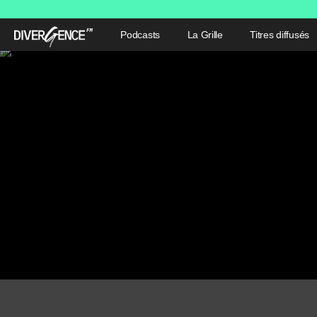
Podcasts
La Grille
Titres diffusés