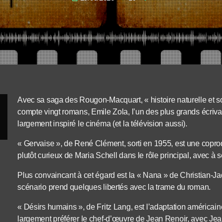
Avec sa saga des Rougon-Macquart, « histoire naturelle et so
compte vingt romans, Emile Zola, l’un des plus grands écrivai
largement inspiré le cinéma (et la télévision aussi).
« Gervaise », de René Clément, sorti en 1955, est une copro
plutôt curieux de Maria Schell dans le rôle principal, avec à 
Plus convaincant à cet égard est la « Nana » de Christian-Ja
scénario prend quelques libertés avec la trame du roman.
« Désirs humains », de Fritz Lang, est l’adaptation américai
largement préférer le chef-d’œuvre de Jean Renoir, avec Je