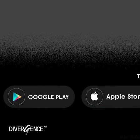
T
play_arrow
ÉCOUTE