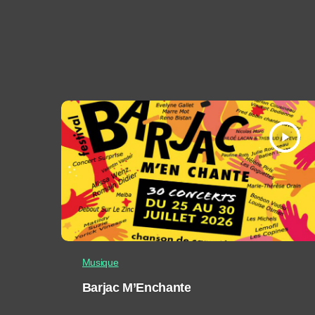
play_arrow
Musique
Barjac M’Enchante