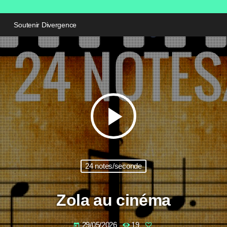
Soutenir Divergence
play_arrow
24 notes/seconde
Zola au cinéma
29/05/2026
19
today