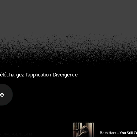
éléchargez l'application Divergence
Beth Hart – You Still 
R DIVERGENCE-FM