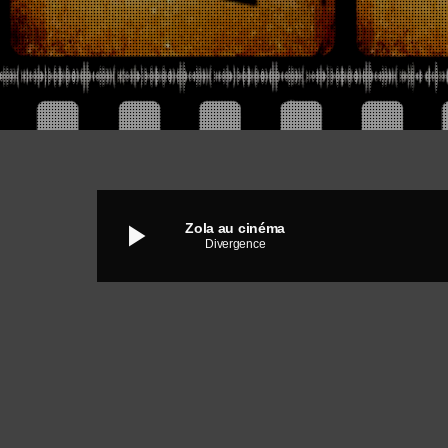
play_arrow
Zola au cinéma
Divergence