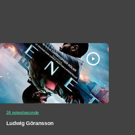
play_arrow
24 notes/seconde
Ludwig Göransson