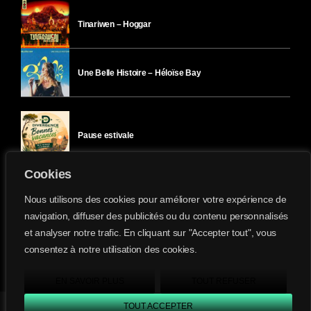
Tinariwen – Hoggar
Une Belle Histoire – Héloïse Bay
Pause estivale
Cookies
Ici l’Ombre – mercredi 29 juillet
Nous utilisons des cookies pour améliorer votre expérience de
navigation, diffuser des publicités ou du contenu personnalisés
et analyser notre trafic. En cliquant sur "Accepter tout", vous
Ici l’Ombre – mardi 28 juillet
consentez à notre utilisation des cookies.
Divergence-FM © 2022 Tous droits réservés.
Confidentialité
&
Mentions Légales
.
EN SAVOIR PLUS
TOUT REFUSER
TOUT ACCEPTER
Divergence FM