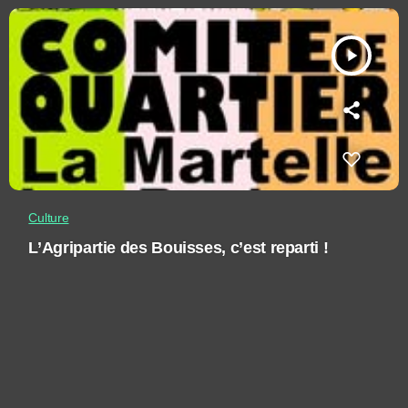
play_arrow
Culture
L’Agripartie des Bouisses, c’est reparti !