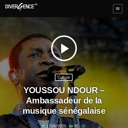
menu
play_arrow
Culture
YOUSSOU NDOUR –
Ambassadeur de la
musique sénégalaise
17/06/2025
95
today