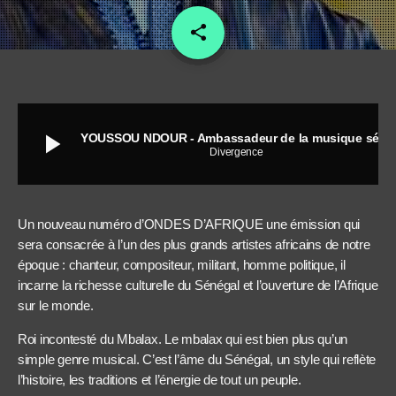
share
email
play_arrow
YOUSSOU NDOUR - Ambassadeur de la musique sénégalaise
Divergence
Un nouveau numéro d’ONDES D’AFRIQUE une émission qui
sera consacrée à l’un des plus grands artistes africains de notre
époque : chanteur, compositeur, militant, homme politique, il
incarne la richesse culturelle du Sénégal et l’ouverture de l’Afrique
sur le monde.
Roi incontesté du Mbalax. Le mbalax qui est bien plus qu’un
simple genre musical. C’est l’âme du Sénégal, un style qui reflète
l’histoire, les traditions et l’énergie de tout un peuple.