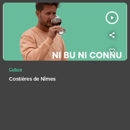
play_arrow
Culture
Costières de Nîmes