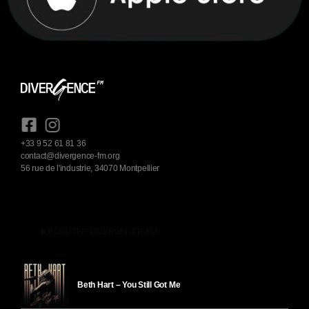
+33 9 52 61 81 36
contact@divergence-fm.org
56 rue de l'industrie, 34070 Montpellier
play_arrow
ÉCOUTER DIVERGENCE-FM
Beth Hart – You Still Got Me