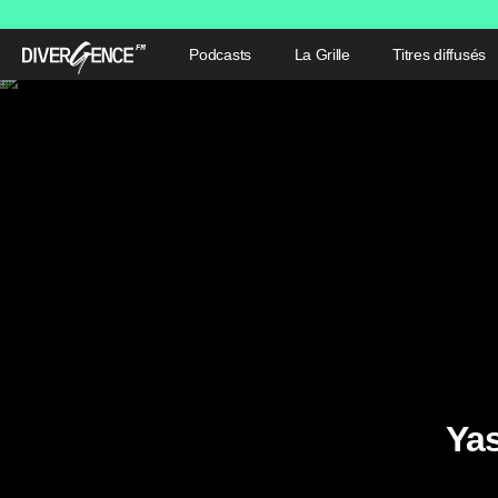
Podcasts
La Grille
Titres diffusés
Yas