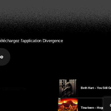
éléchargez l'application Divergence
Beth Hart – You Still 
R DIVERGENCE-FM
Tinariwen – Hoggar