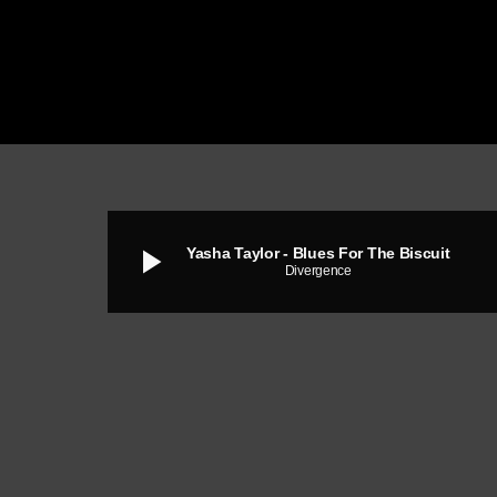
play_arrow
Yasha Taylor - Blues For The Biscuit
Divergence