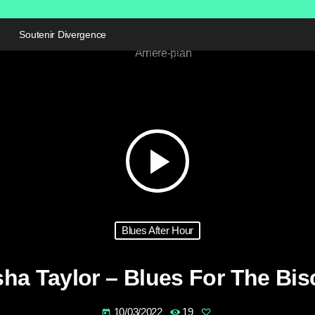
Soutenir Divergence
play_arrow
Blues After Hour
ha Taylor – Blues For The Bis
10/03/2022
19
today