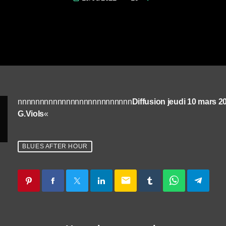
nnnnnnnnnnnnnnnnnnnnnnnnnn
Diffusion jeudi 10 mars 2
G.Viols
«
BLUES AFTER HOUR
email