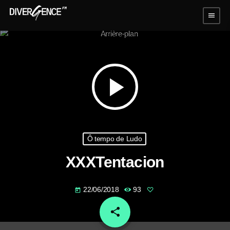
menu
play_arrow
Ô tempo de Ludo
XXXTentacion
22/06/2018
93
today
share
email