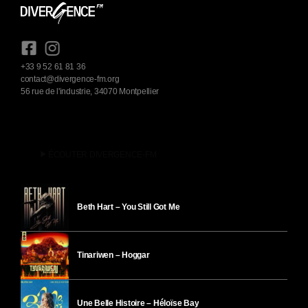
+33 9 52 61 81 36
contact@divergence-fm.org
56 rue de l'industrie, 34070 Montpellier
play_arrow
ÉCOUTER DIVERGENCE-FM
Beth Hart – You Still Got Me
Tinariwen – Hoggar
Une Belle Histoire – Héloïse Bay