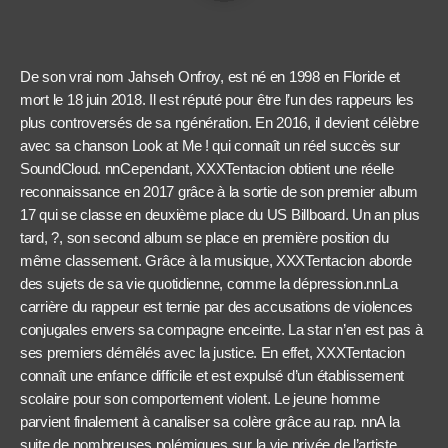
De son vrai nom Jahseh Onfroy, est né en 1998 en Floride et
mort le 18 juin 2018. Il est réputé pour être l’un des rappeurs les
plus controversés de sa ngénération. En 2016, il devient célèbre
avec sa chanson Look at Me ! qui connaît un réel succès sur
SoundCloud. nnCependant, XXXTentacion obtient une réelle
reconnaissance en 2017 grâce à la sortie de son premier album
17 qui se classe en deuxième place du US Billboard. Un an plus
tard, ?, son second album se place en première position du
même classement. Grâce à la musique, XXXTentacion aborde
des sujets de sa vie quotidienne, comme la dépression.nnLa
carrière du rappeur est ternie par des accusations de violences
conjugales envers sa compagne enceinte. La star n’en est pas à
ses premiers démêlés avec la justice. En effet, XXXTentacion
connaît une enfance difficile et est expulsé d’un établissement
scolaire pour son comportement violent. Le jeune homme
parvient finalement à canaliser sa colère grâce au rap. nnA la
suite de nombreuses polémiques sur la vie privée de l’artiste,