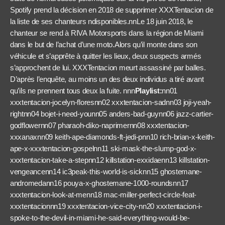
Spotify prend la décision en 2018 de supprimer XXXTentacion de
la liste de ses chanteurs ndisponibles.nnLe 18 juin 2018, le
chanteur se rend à RIVA Motorsports dans la région de Miami
dans le but de l’achat d’une moto.Alors qu’il monte dans son
véhicule et s’apprête à quitter les lieux, deux suspects armés
s’approchent de lui. XXXTentacion meurt assassiné par balles.
D’après l’enquête, au moins un des deux individus a tiré avant
qu’ils ne prennent tous deux la fuite. nnn
Playlist:
nn01
xxxtentacion-jocelyn-floresnn02 xxxtentacion-sadnn03 joji-yeah-
rightnn04 bojet-i-need-younn05 anders-bad-guynn06 jazz-cartier-
godflowernn07 pharaoh-diko-naprimernn08 xxxtentacion-
xxxanaxnn09 keith-ape-diamonds-ft-jedi-pnn10 rich-brian-x-keith-
ape-x-xxxtentacion-gospelnn11 ski-mask-the-slump-god-x-
xxxtentacion-take-a-stepnn12 killstation-exxidaenn13 killstation-
vengeancenn14 ic3peak-this-world-is-sicknn15 ghostemane-
andromedann16 pouya-x-ghostemane-1000-roundsnn17
xxxtentacion-look-at-menn18 mac-miller-perfect-circle-feat-
xxxtentacionnn19 xxxtentacion-vice-city-nn20 xxxtentacion-i-
spoke-to-the-devil-in-miami-he-said-everything-would-be-