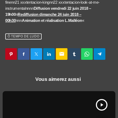
finenn21 xxxtentacion-kingnn22 xxxtentacion-look-at-me-
instrumentalnnnn
Diffusion vendredi 22 juin 2018 –
19h00
n
Rediffusion dimanche 24 juin 2018 –
00h30
nnn
Animation et réalisation L.Malléon
«
Ô TEMPO DE LUDO
email
Vous aimerez aussi
play_arrow