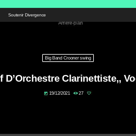
Soutenir Divergence
Big Band Crooner swing
D’Orchestre Clarinettiste,, Vo
19/12/2021
27
today