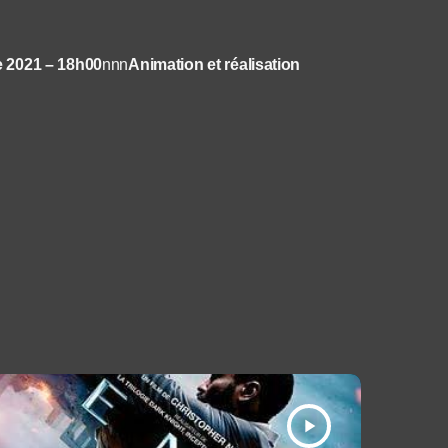
 2021 – 18h00
nnn
Animation et réalisation
play_arrow