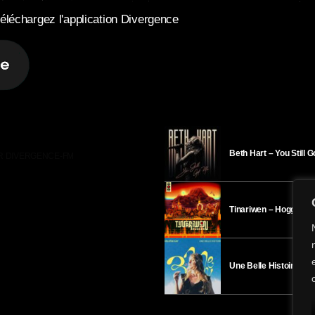
éléchargez l'application Divergence
Beth Hart – You Still 
R DIVERGENCE-FM
Tinariwen – Hoggar
Une Belle Histoire – H