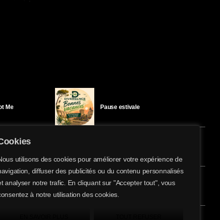
Got Me
Pause estivale
Cookies
Ici l’Ombre – mercredi 29 juillet
Nous utilisons des cookies pour améliorer votre expérience de
navigation, diffuser des publicités ou du contenu personnalisés
share
email
et analyser notre trafic. En cliquant sur "Accepter tout", vous
éloïse Bay
Ici l’Ombre – mardi 28 juillet
consentez à notre utilisation des cookies.
EN SAVOIR PLUS
TOUT REFUSER