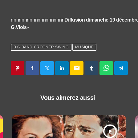
nnnnnnnnnnnnnnnnnnnn
Diffusion dimanche 19 décembre
G.Viols
«
BIG BAND CROONER SWING
MUSIQUE
email
Vous aimerez aussi
play_arrow