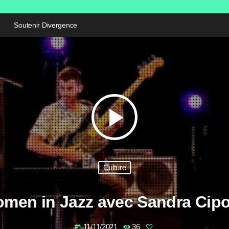
Soutenir Divergence
play_arrow
Culture
men in Jazz avec Sandra Cipo
11/11/2021
36
today