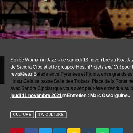
Soirée Woman in Jazz » ce samedi 13 novembre au Koa Jazz
de Sandra Cipolat et le groupoe Host.nProjet
Final Cut
pour l
revisitées.nB
alade entre Pyrénées et Fjords, entre grands e
Host.nCela se passe Salle des Trobars, Place de la Fontai
avec Sandra Cipolat (que vous avez peut-être entendue au de
jeudi 11 novembre 2021
nn
Entretien : Marc Ossorguine
«
CULTURE
ITW CULTURE