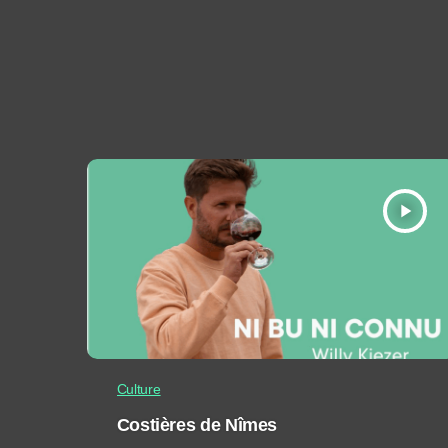
play_arrow
Culture
Costières de Nîmes