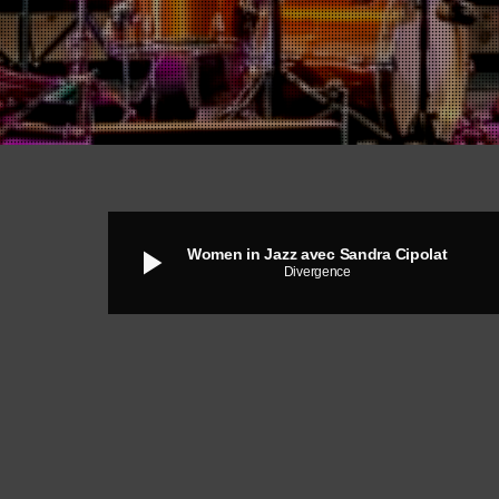
play_arrow
Women in Jazz avec Sandra Cipolat
Divergence