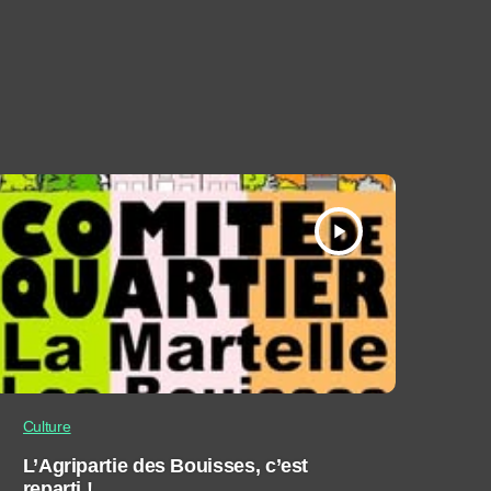
play_arrow
Culture
L’Agripartie des Bouisses, c’est
reparti !