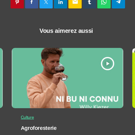
email
Vous aimerez aussi
play_arrow
Culture
Agroforesterie