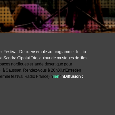
 Festival. Deux ensemble au programme : le trio
e Sandra Cipolat Trio, autour de musiques de film
spaces nordiques et lande désertique pour
ne, à Saussan. Rendez-vous à 20h30.nEntretien
rnier festival Radio France).n
lien
n
n
Diffusion :