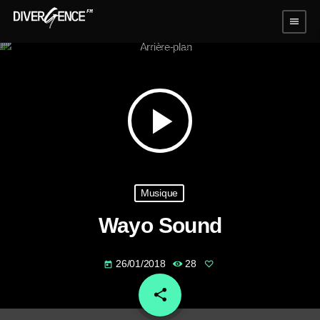
menu
play_arrow
Musique
Wayo Sound
26/01/2018
28
today
share
email