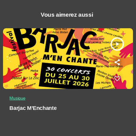
Vous aimerez aussi
play_arrow
Musique
Barjac M’Enchante