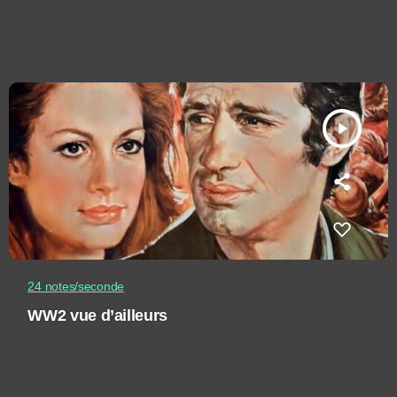
play_arrow
24 notes/seconde
WW2 vue d’ailleurs