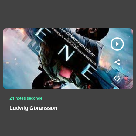
play_arrow
24 notes/seconde
Ludwig Göransson