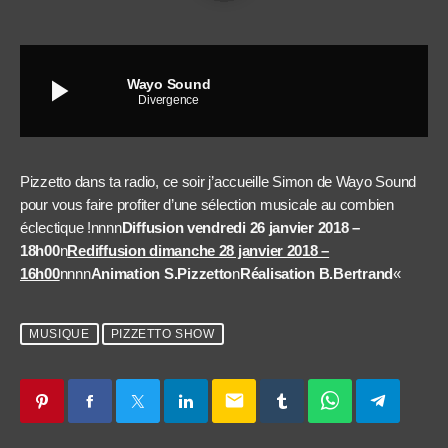
play_arrow
Wayo Sound
Divergence
Pizzetto dans ta radio, ce soir j’accueille Simon de Wayo Sound
pour vous faire profiter d’une sélection musicale au combien
éclectique !nnnn
Diffusion vendredi 26 janvier 2018 –
18h00
n
Rediffusion dimanche 28 janvier 2018 –
16h00
nnnn
Animation S.Pizzetto
n
Réalisation B.Bertrand
«
MUSIQUE
PIZZETTO SHOW
email