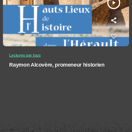
play_arrow
Lectures par tous
Raymon Alcovère, promeneur historien