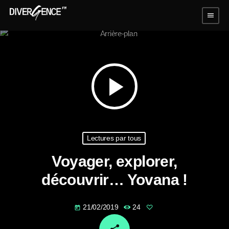
menu
play_arrow
Lectures par tous
Voyager, explorer,
découvrir… Yovana !
21/02/2019
24
today
email