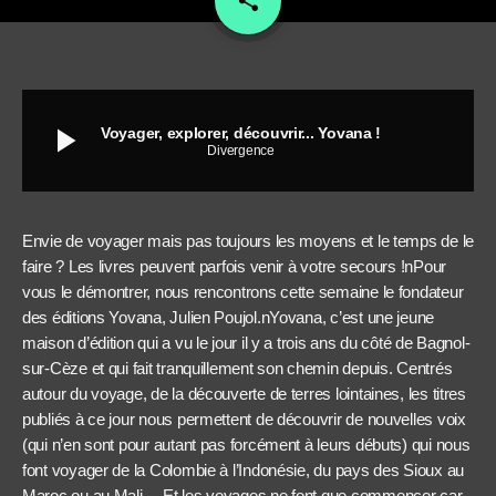
share
play_arrow
Voyager, explorer, découvrir... Yovana !
Divergence
Envie de voyager mais pas toujours les moyens et le temps de le
faire ? Les livres peuvent parfois venir à votre secours !nPour
vous le démontrer, nous rencontrons cette semaine le fondateur
des éditions Yovana, Julien Poujol.nYovana, c’est une jeune
maison d’édition qui a vu le jour il y a trois ans du côté de Bagnol-
sur-Cèze et qui fait tranquillement son chemin depuis. Centrés
autour du voyage, de la découverte de terres lointaines, les titres
publiés à ce jour nous permettent de découvrir de nouvelles voix
(qui n’en sont pour autant pas forcément à leurs débuts) qui nous
font voyager de la Colombie à l’Indonésie, du pays des Sioux au
Maroc ou au Mali… Et les voyages ne font que commencer car