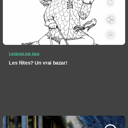
play_arrow
Lectures par tous
Les fêtes? Un vrai bazar!