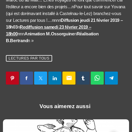
l’éditeur a encore bien des projets…nPour tout savoir sur Yovana
(qui est dorénavant installé à Castelnau-le-Lez) branchez-vous
sur Lectures par tous !…nnnn
Diffusion jeudi 21 février 2019 –
18h03
n
Rediffusion samedi 23 février 2019 –
18h00
nnn
Animation M.Ossorguine
n
Réalisation
B.Bertrand
n »
LECTURES PAR TOUS
email
Vous aimerez aussi