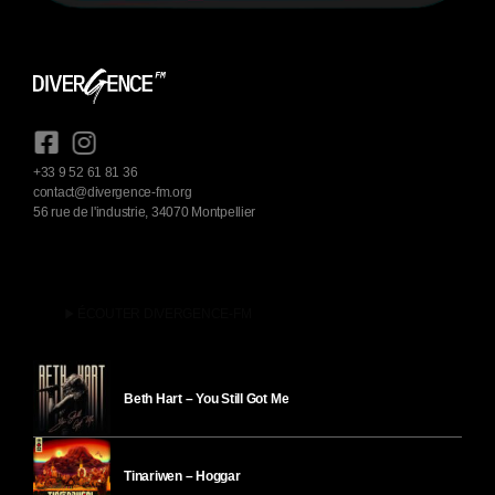
+33 9 52 61 81 36
contact@divergence-fm.org
56 rue de l'industrie, 34070 Montpellier
play_arrow
ÉCOUTER DIVERGENCE-FM
Beth Hart – You Still Got Me
Tinariwen – Hoggar