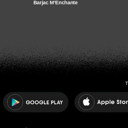
Barjac M’Enchante
T