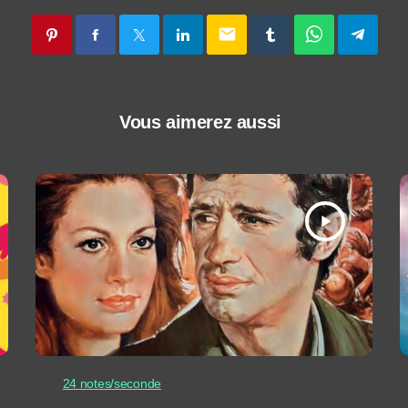
email
Vous aimerez aussi
play_arrow
24 notes/seconde