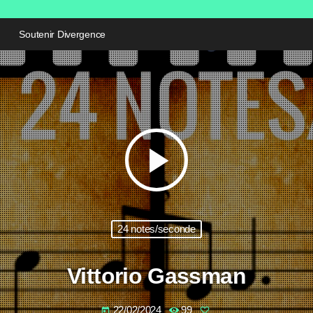
Soutenir Divergence
play_arrow
24 notes/seconde
Vittorio Gassman
22/02/2024
99
today