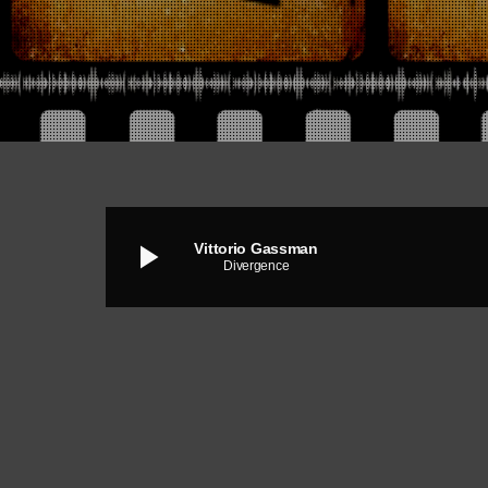
play_arrow
Vittorio Gassman
Divergence