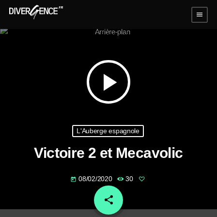
menu
play_arrow
L'Auberge espagnole
Victoire 2 et Mecavolic
08/02/2020
30
today
share
email