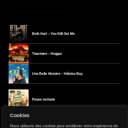
play_arrow
ÉCOUTER DIVERGENCE-FM
Beth Hart – You Still Got Me
Tinariwen – Hoggar
Une Belle Histoire – Héloïse Bay
Pause estivale
Cookies
Ici l’Ombre – mercredi 29 juillet
Nous utilisons des cookies pour améliorer votre expérience de