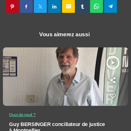
email
Vous aimerez aussi
play_arrow
Quoi de neuf ?
Guy BERSINGER conciliateur de justice
à Montpellier