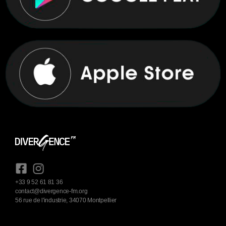
+33 9 52 61 81 36
contact@divergence-fm.org
56 rue de l'industrie, 34070 Montpellier