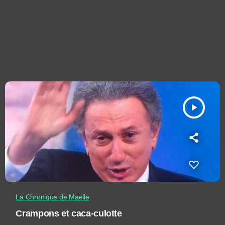
play_arrow
La Chronique de Maëlle
Crampons et caca-culotte