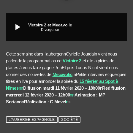
play_arrow
Victoire 2 et Mecavolic
Divergence
Cette semaine dans l’aubergennCyrielle Jourdain vient nous
parler de la programmation de
Victoire 2
et elle a pleins de
places à vous faire gagner !nnEt puis Lucas Nicot vient nous
donner des nouvelles de
Mecavolic
.nPetite interview et quelques
titres en live pour annoncer la soirée du
15 février au Spot à
Nîmes
nn
Diffusion mardi 11 février 2020 – 18h00
n
Rediffusion
mercredi 12 février 2020 – 12h00
nn
Animation : MP
Soriano
n
Réalisation : C.Mevel
n
«
L'AUBERGE ESPAGNOLE
SOCIÉTÉ