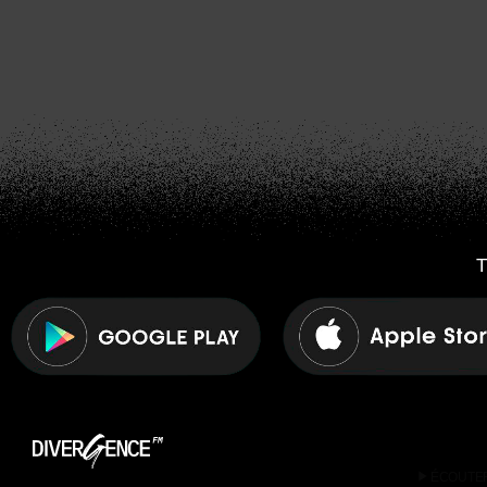
T
play_arrow
ÉCOUTE