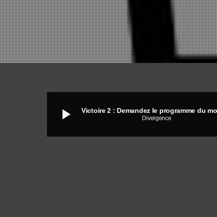
play_arrow
Divergence