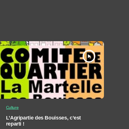
play_arrow
Culture
L’Agripartie des Bouisses, c’est
reparti !