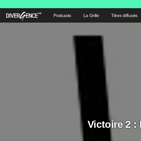
Podcasts
La Grille
Titres diffusés
Victoire 2