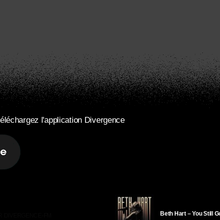
éléchargez l'application Divergence
Beth Hart – You Still 
R DIVERGENCE-FM