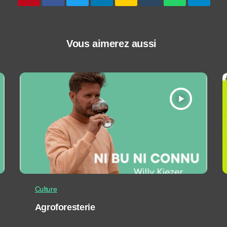
Vous aimerez aussi
play_arrow
Culture
Agroforesterie