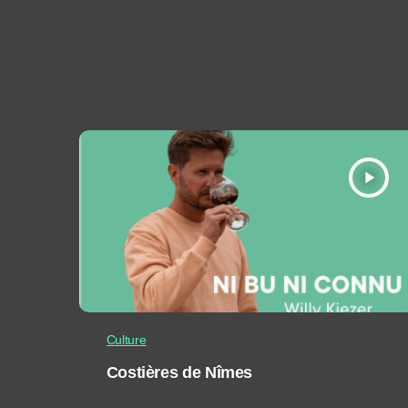
play_arrow
Culture
Costières de Nîmes