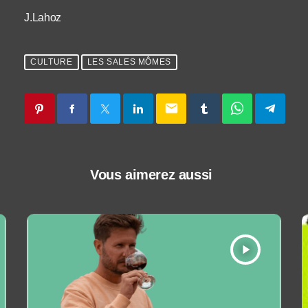
J.Lahoz
CULTURE
LES SALES MÔMES
email
Vous aimerez aussi
play_arrow