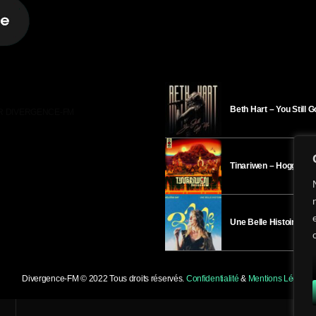
Beth Hart – You Still 
R DIVERGENCE-FM
Tinariwen – Hoggar
Une Belle Histoire – H
Divergence-FM © 2022 Tous droits réservés.
Confidentialité
&
Mentions Légales
.