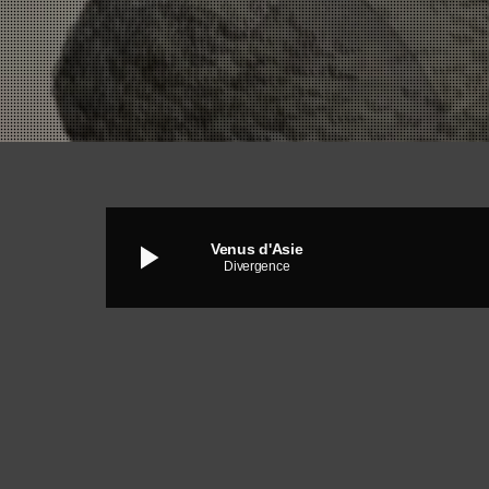
play_arrow
Venus d'Asie
Divergence