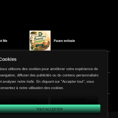
Got Me
Pause estivale
Cookies
Ici l’Ombre – mercredi 29 juillet
Nous utilisons des cookies pour améliorer votre expérience de
navigation, diffuser des publicités ou du contenu personnalisés
share
email
et analyser notre trafic. En cliquant sur "Accepter tout", vous
10
éloïse Bay
Ici l’Ombre – mardi 28 juillet
consentez à notre utilisation des cookies.
EN SAVOIR PLUS
TOUT REFUSER
TOUT ACCEPTER