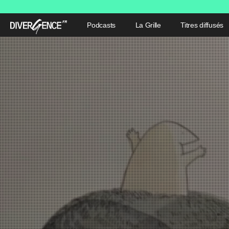
Podcasts
La Grille
Titres diffusés