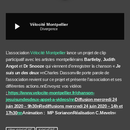
play_arrow
Vélocité Montpellier
Divergence
L’association
Vélocité Montpellier
lance un projet de clip
participatif avec les artistes
montpelliérains
Bartleby
,
Judith
Angot
et
Dr Snooze
qui viennent d’enregistrer la chanson «
Je
suis un des deux
»nCharles Dassonville porte parole de
l’association revient sur ce projet et présente l’association et ses
différentes actions.nnEnvoyez vos vidéos
:
https://www.velocite-montpellier.fr/chanson-
jesuisundesdeux-appel-a-videos/nn
Diffusion mercredi 24
juin 2020 – 9h30
n
Rediffusions mercredi 24 juin 2020 – 14h et
17h30
nn
Animation : MP Soriano
n
Réalisation C.Mevel
n
«