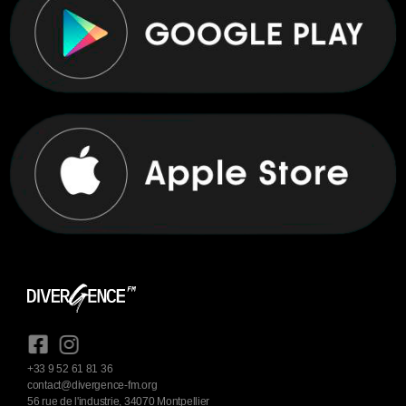
+33 9 52 61 81 36
contact@divergence-fm.org
56 rue de l'industrie, 34070 Montpellier