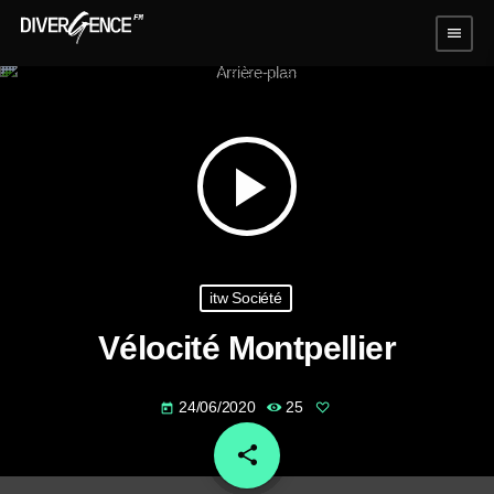
menu
play_arrow
itw Société
Vélocité Montpellier
24/06/2020
25
today
share
email