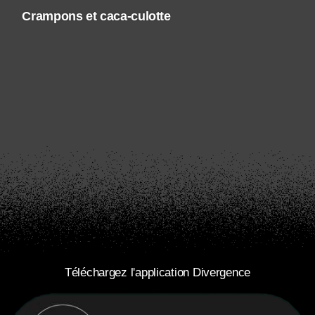
Crampons et caca-culotte
Téléchargez l'application Divergence