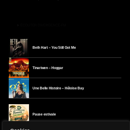
play_arrow
ÉCOUTER DIVERGENCE-FM
Beth Hart – You Still Got Me
Tinariwen – Hoggar
Une Belle Histoire – Héloïse Bay
Pause estivale