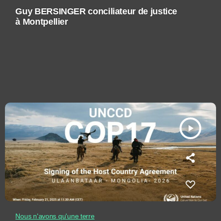
Guy BERSINGER conciliateur de justice
à Montpellier
play_arrow
Nous n'avons qu'une terre