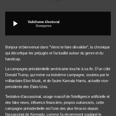
play_arrow
Validisme électoral
Divergence
Bonjour et bienvenue dans “Viens te faire dévalider”, la chronique
qui décortique les préjugés et l’actualité autour du genre et du
handicap.
La campagne présidentielle américaine touche à sa fin. D’un côté
Donald Trump, qui mène sa troisième campagne, soutenu par le
milliardaire Elon Musk, et de l’autre Kamala Harris, actuelle vice-
présidente des Etats-Unis.
Tentative d’assassinat, usage massif de l’intelligence artificielle et
des fake news, influence financière, propos outranciers, cette
campagne présidentielle est l’une des plus féroces depuis
l’assassinat de Kennedy, comme l’a récemment souligné le