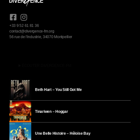
+33 9 52 61 81 36
contact@divergence-fm.org
56 rue de l'industrie, 34070 Montpellier
play_arrow
ÉCOUTER DIVERGENCE-FM
Beth Hart – You Still Got Me
Tinariwen – Hoggar
Une Belle Histoire – Héloïse Bay