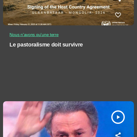
Nous n'avons qu'une terre
Le pastoralisme doit survivre
play_arrow