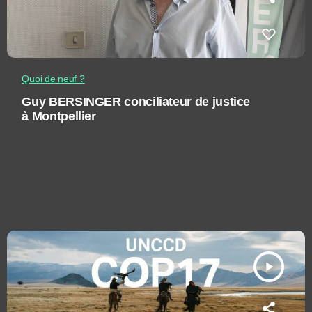
Quoi de neuf ?
Guy BERSINGER conciliateur de justice
à Montpellier
play_arrow