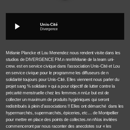
play_arrow
Unis-Cité
Divergence
Mélanie Plancke et Lou Menendez nous rendent visite dans les
studios de DIVERGENCE FM.n nnnMélanie de la team uni-
crew. est en service civique dans l’association Unis-Cité et Lou
en service civique pour le programme les diffuseurs de n
solidarité toujours pour Unis-Cité. Elles viennent nous parler du
projet sang % solidaire » qui a pour objectif de lutter contre la
précarité menstruelle chez les femmes.n nnLe but est de
collecter un maximum de produits hygiéniques qui seront
redistribués à plein d’associations !! Elles ont démarché dans les
hypermarchés, supermarchés, épiceries, etc… de Montpellier
pour mettre en place des points de collectes.nn nNos invitées
commenceront par nous raconter des anecdotes sur « les