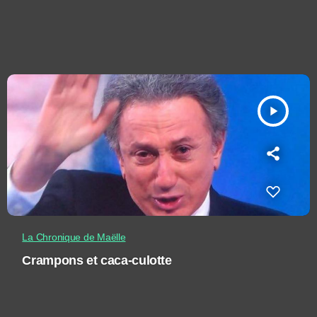
play_arrow
La Chronique de Maëlle
Crampons et caca-culotte