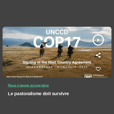
play_arrow
Nous n'avons qu'une terre
Le pastoralisme doit survivre