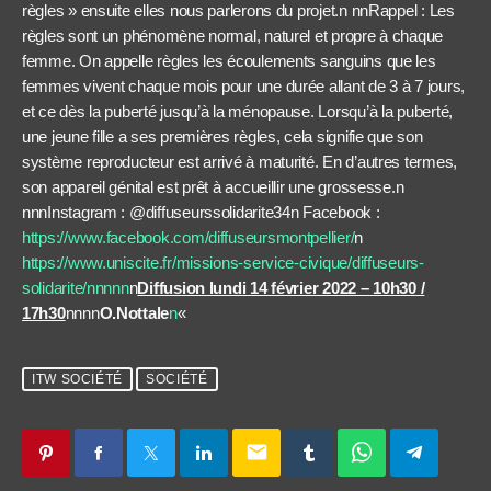
règles » ensuite elles nous parlerons du projet.n nnRappel : Les
règles sont un phénomène normal, naturel et propre à chaque
femme. On appelle règles les écoulements sanguins que les
femmes vivent chaque mois pour une durée allant de 3 à 7 jours,
et ce dès la puberté jusqu’à la ménopause. Lorsqu’à la puberté,
une jeune fille a ses premières règles, cela signifie que son
système reproducteur est arrivé à maturité. En d’autres termes,
son appareil génital est prêt à accueillir une grossesse.n
nnnInstagram : @diffuseurssolidarite34n Facebook :
https://www.facebook.com/diffuseursmontpellier/
n
https://www.uniscite.fr/missions-service-civique/diffuseurs-
solidarite/nnnnn
n
Diffusion lundi 14 février 2022 – 10h30 /
17h30
nnnn
O.Nottale
n
«
ITW SOCIÉTÉ
SOCIÉTÉ
email