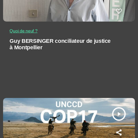
Quoi de neuf ?
Guy BERSINGER conciliateur de justice
à Montpellier
play_arrow