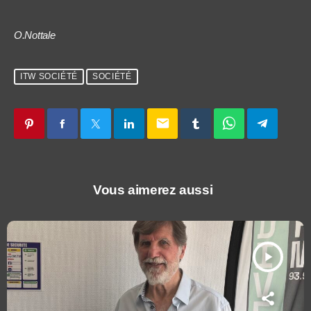
O.Nottale
ITW SOCIÉTÉ
SOCIÉTÉ
email
Vous aimerez aussi
play_arrow