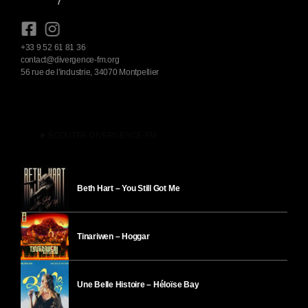
+33 9 52 61 81 36
contact@divergence-fm.org
56 rue de l'industrie, 34070 Montpellier
play_arrow
ÉCOUTER DIVERGENCE-FM
Beth Hart – You Still Got Me
Tinariwen – Hoggar
Une Belle Histoire – Héloïse Bay