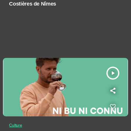
Costières de Nîmes
play_arrow
Culture