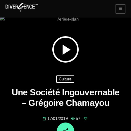
menu
play_arrow
Culture
Une Société Ingouvernable
– Grégoire Chamayou
17/01/2019
57
today
email