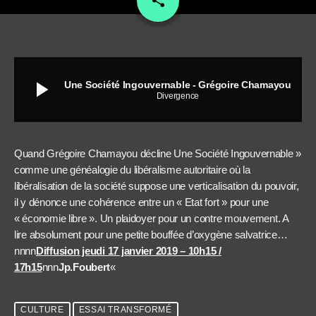
share
play_arrow
Une Société Ingouvernable - Grégoire Chamayou
Divergence
Quand Grégoire Chamayou décline Une Société Ingouvernable »
comme une généalogie du libéralisme autoritaire où la
libéralisation de la société suppose une verticalisation du pouvoir,
il y dénonce une cohérence entre un « Etat fort » pour une
« économie libre ». Un plaidoyer pour un contre mouvement. A
lire absolument pour une petite bouffée d’oxygène salvatrice…
nnnn
Diffusion jeudi 17 janvier 2019 – 10h15 /
17h15
nnn
Jp.Foubert
«
CULTURE
ESSAI TRANSFORMÉ