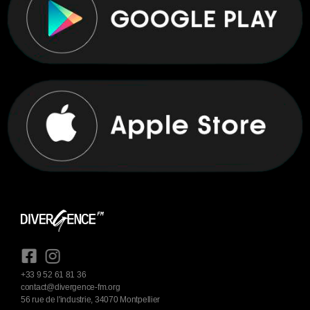
+33 9 52 61 81 36
contact@divergence-fm.org
56 rue de l'industrie, 34070 Montpellier