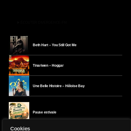
play_arrow
ÉCOUTER DIVERGENCE-FM
Beth Hart – You Still Got Me
Tinariwen – Hoggar
Une Belle Histoire – Héloïse Bay
Pause estivale
Cookies