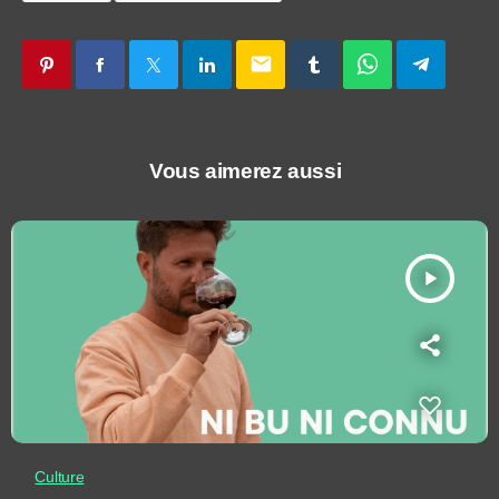
email
Vous aimerez aussi
play_arrow
Culture