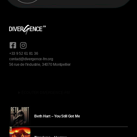
+33 9 52 61 81 36
contact@divergence-fm.org
56 rue de l'industrie, 34070 Montpellier
play_arrow
ÉCOUTER DIVERGENCE-FM
Beth Hart – You Still Got Me