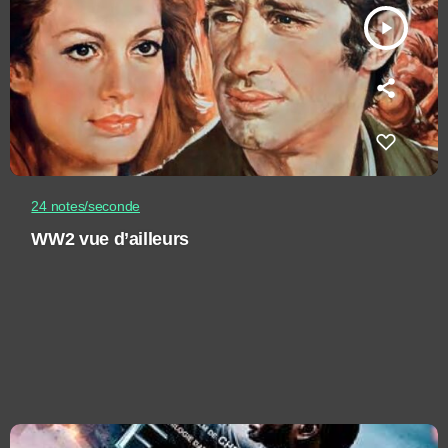
play_arrow
24 notes/seconde
WW2 vue d’ailleurs