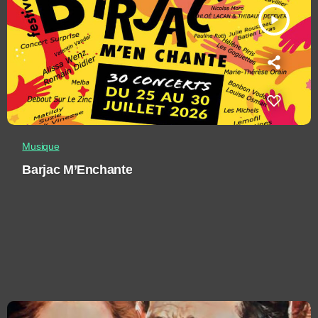
play_arrow
Musique
Barjac M’Enchante