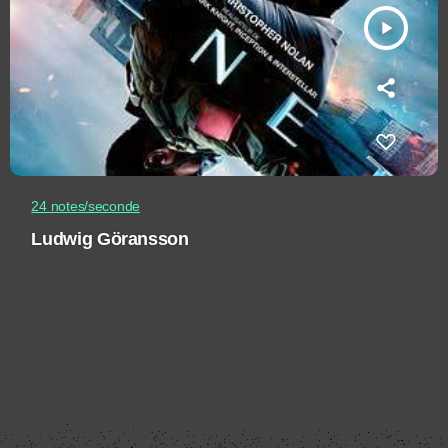
play_arrow
24 notes/seconde
Ludwig Göransson