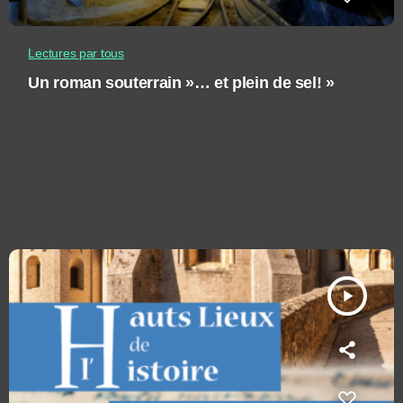
Lectures par tous
Un roman souterrain »… et plein de sel! »
play_arrow