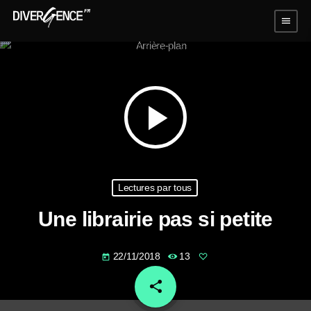
menu
play_arrow
Lectures par tous
Une librairie pas si petite
22/11/2018
13
today
share
email