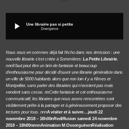
play_arrow
Une librairie pas si petite
Divergence
Nous nous en sommes déjà fait l’écho dans nos émission : une
nouvelle librairie s’est créée à Sommières:
La Petite Librairie.
nnnIl faut peut être un brin de fantaisie et beaucoup
d’enthousiasme pour décidé d’ouvrir une librairie généraliste dans
un ville de 5000 habitants alors que non loin il y a Nîmes et
Montpellier, sans parler des librairies qui n’existent pas mais
vendent sans cesse. nnCette fantaisie et cet enthousiasme
communicatif, les libraires que nous avons rencontrées sont
visiblement prête à la partager et à généreusement proposer des
lectures pour tous. nnn
A visiter et à suivre…jeudi 22
novembre 2018 – 18h00nRediffusion samedi 24 novembre
2018 – 18h00nnnn
Animation M.OssorguinenRéalisation