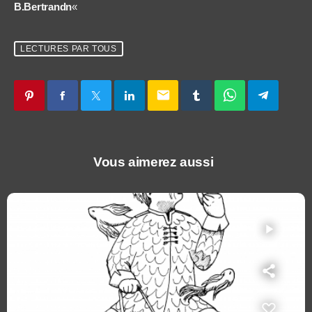
B.Bertrandn
«
LECTURES PAR TOUS
email
Vous aimerez aussi
play_arrow