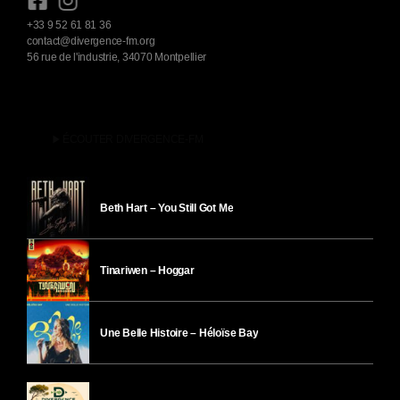
+33 9 52 61 81 36
contact@divergence-fm.org
56 rue de l'industrie, 34070 Montpellier
play_arrow
ÉCOUTER DIVERGENCE-FM
Beth Hart – You Still Got Me
Tinariwen – Hoggar
Une Belle Histoire – Héloïse Bay