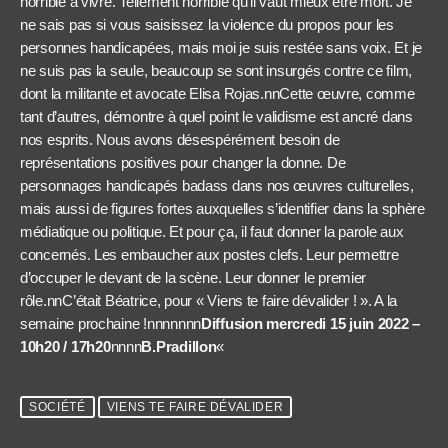
horrible à vivre. Tellement horrible qu’il vaut mieux être mort. Je
ne sais pas si vous saisissez la violence du propos pour les
personnes handicapées, mais moi je suis restée sans voix. Et je
ne suis pas la seule, beaucoup se sont insurgés contre ce film,
dont la militante et avocate Elisa Rojas.nnCette œuvre, comme
tant d’autres, démontre à quel point le validisme est ancré dans
nos esprits. Nous avons désespérément besoin de
représentations positives pour changer la donne. De
personnages handicapés badass dans nos œuvres culturelles,
mais aussi de figures fortes auxquelles s’identifier dans la sphère
médiatique ou politique. Et pour ça, il faut donner la parole aux
concernés. Les embaucher aux postes clefs. Leur permettre
d’occuper le devant de la scène. Leur donner le premier
rôle.nnC’était Béatrice, pour « Viens te faire dévalider ! ». A la
semaine prochaine !nnnnnnn
Diffusion mercredi 15 juin 2022 –
10h20 / 17h20
nnnn
B.Pradillon
«
SOCIÉTÉ
VIENS TE FAIRE DÉVALIDER