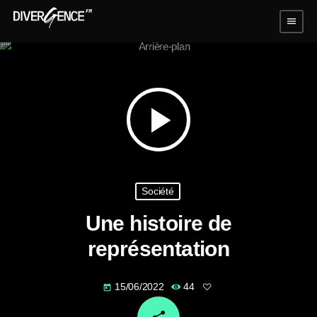
menu
play_arrow
Société
Une histoire de
représentation
15/06/2022
44
today
email