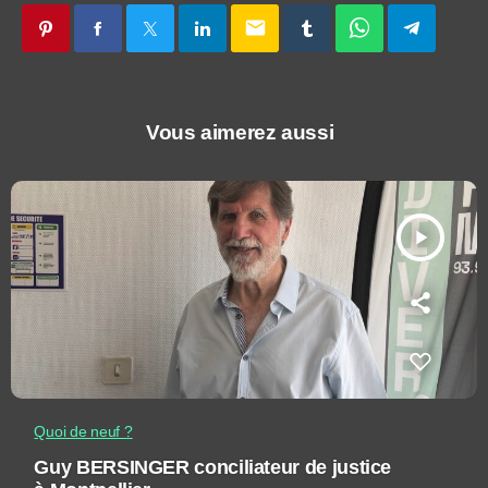
email
Vous aimerez aussi
play_arrow
Quoi de neuf ?
Guy BERSINGER conciliateur de justice