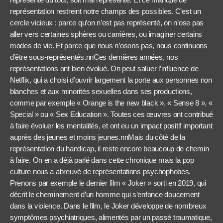
représentation restreint notre champs des possibles. C’est un
cercle vicieux : parce qu’on n’est pas représenté, on n’ose pas
aller vers certaines sphères ou carrières, ou imaginer certains
modes de vie. Et parce que nous n’osons pas, nous continuons
d’être sous-représentés.nnCes dernières années, nos
représentations ont bien évolué. On peut saluer l’influence de
Netflix, qui a choisi d’ouvrir largement la porte aux personnes non
blanches et aux minorités sexuelles dans ses productions,
comme par exemple « Orange is the new black », « Sense 8 », «
Special » ou « Sex Education ». Toutes ces œuvres ont contribué
à faire évoluer les mentalités, et ont eu un impact positif important
auprès des jeunes et moins jeunes.nnMais du côté de la
représentation du handicap, il reste encore beaucoup de chemin
à faire. On en a déjà parlé dans cette chronique mais la pop
culture nous a abreuvé de représentations psychophobes.
Prenons par exemple le dernier film « Joker » sorti en 2019, qui
décrit le cheminement d’un homme qui s’enfonce doucement
dans la violence. Dans le film, le Joker développe de nombreux
symptômes psychiatriques, alimentés par un passé traumatique,