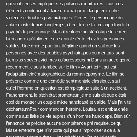
qui sont censés expliquer ses pulsions meurtrières. Tous ces
éléments contribuent à faire un amalgame dangereux entre
violence et troubles psychiatriques. Certes, le personnage du
Joker existe depuis longtemps, et ce film ne fait qu’approfondir la
psyché du personnage. Mais il renforce un stéréotype tellement
bien ancré qu’il alimente une crainte réelle chez les personnes
valides. Une crainte pourtant illégitime quand on sait que les
personnes avec des troubles psychiatriques ou mentaux sont
bien plus souvent victimes qu’agresseurs.nnDans un autre genre
récemment je suis tombée sur le film « Avant toi », qui est
l’adaptation cinématographique du roman éponyme. Le film se
présente comme une comédie sentimentale classique, sauf
qu’ici l’homme en question est tétraplégique suite à un accident.
Franchement, le pitch était prometteur, je me suis dit que c’était
cool de montrer un couple mixte handicapé et valide. Mais j’ai vite
déchanté.nnPour commencer l’héroïne, Louisa, est embauchée
comme auxiliaire de vie auprès d’un homme handicapé. Bien sûr
l’annonce ne précise aucune compétence pré requise, ce qui
laisse entendre que n’importe qui peut s’improviser aide à la