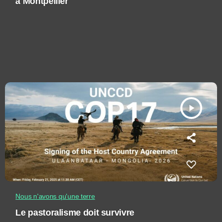
à Montpellier
play_arrow
Nous n'avons qu'une terre
Le pastoralisme doit survivre