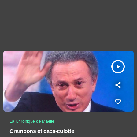
play_arrow
La Chronique de Maëlle
Crampons et caca-culotte