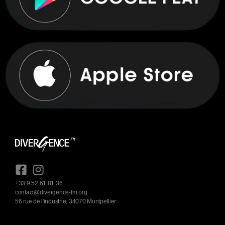
+33 9 52 61 81 36
contact@divergence-fm.org
56 rue de l'industrie, 34070 Montpellier