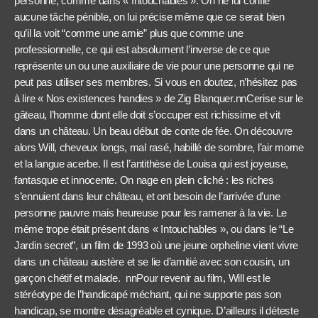
personne, comme dans « Intouchables ». On ne lui confie
aucune tâche pénible, on lui précise même que ce serait bien
qu’il la voit “comme une amie” plus que comme une
professionnelle, ce qui est absolument l’inverse de ce que
représente un ou une auxiliaire de vie pour une personne qui ne
peut pas utiliser ses membres. Si vous en doutez, n’hésitez pas
à lire « Nos existences handies » de Zig Blanquer.nnCerise sur le
gâteau, l’homme dont elle doit s’occuper est richissime et vit
dans un château. Un beau début de conte de fée. On découvre
alors Will, cheveux longs, mal rasé, habillé de sombre, l’air morne
et la langue acerbe. Il est l’antithèse de Louisa qui est joyeuse,
fantasque et innocente. On nage en plein cliché : les riches
s’ennuient dans leur château, et ont besoin de l’arrivée d’une
personne pauvre mais heureuse pour les ramener à la vie. Le
même trope était présent dans « Intouchables », ou dans le “Le
Jardin secret”, un film de 1993 où une jeune orpheline vient vivre
dans un château austère et se lie d’amitié avec son cousin, un
garçon chétif et malade. nnPour revenir au film, Will est le
stéréotype de l’handicapé méchant, qui ne supporte pas son
handicap, se montre désagréable et cynique. D’ailleurs il déteste