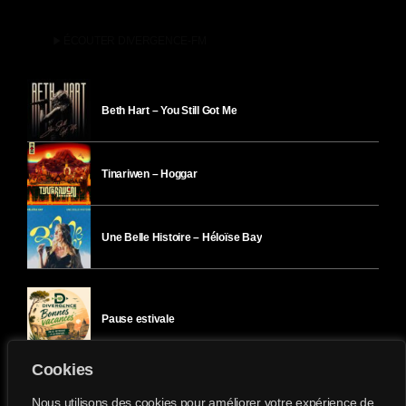
play_arrow
ÉCOUTER DIVERGENCE-FM
Beth Hart – You Still Got Me
Tinariwen – Hoggar
Une Belle Histoire – Héloïse Bay
Pause estivale
Cookies
Ici l’Ombre – mercredi 29 juillet
Nous utilisons des cookies pour améliorer votre expérience de