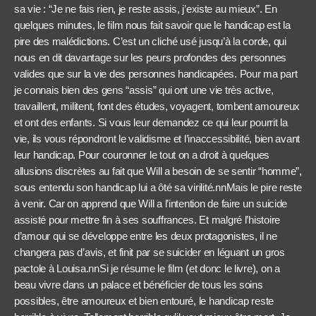
sa vie : “Je ne fais rien, je reste assis, j’existe au mieux”. En
quelques minutes, le film nous fait savoir que le handicap est la
pire des malédictions. C’est un cliché usé jusqu’à la corde, qui
nous en dit davantage sur les peurs profondes des personnes
valides que sur la vie des personnes handicapées. Pour ma part
je connais bien des gens “assis” qui ont une vie très active,
travaillent, militent, font des études, voyagent, tombent amoureux
et ont des enfants. Si vous leur demandez ce qui leur pourrit la
vie, ils vous répondront le validisme et l’inaccessibilité, bien avant
leur handicap. Pour couronner le tout on a droit à quelques
allusions discrètes au fait que Will a besoin de se sentir “homme”,
sous entendu son handicap lui a ôté sa virilité.nnMais le pire reste
à venir. Car on apprend que Will a l’intention de faire un suicide
assisté pour mettre fin à ses souffrances. Et malgré l’histoire
d’amour qui se développe entre les deux protagonistes, il ne
changera pas d’avis, et finit par se suicider en léguant un gros
pactole à Louisa.nnSi je résume le film (et donc le livre), on a
beau vivre dans un palace et bénéficier de tous les soins
possibles, être amoureux et bien entouré, le handicap reste