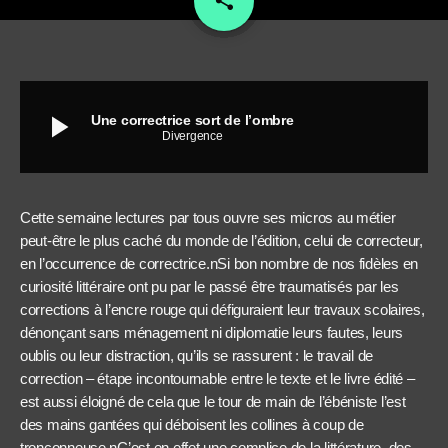
share
play_arrow
Une correctrice sort de l’ombre
Divergence
Cette semaine lectures par tous ouvre ses micros au métier
peut-être le plus caché du monde de l’édition, celui de correcteur,
en l’occurrence de correctrice.nSi bon nombre de nos fidèles en
curiosité littéraire ont pu par le passé être traumatisés par les
corrections à l’encre rouge qui défiguraient leur travaux scolaires,
dénonçant sans ménagement ni diplomatie leurs fautes, leurs
oublis ou leur distraction, qu’ils se rassurent : le travail de
correction – étape incontournable entre le texte et le livre édité –
est aussi éloigné de cela que le tour de main de l’ébéniste l’est
des mains gantées qui déboisent les collines à coup de
tronçonneuse.nC’est en effet une complice de la littérature, des