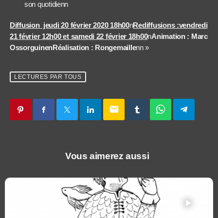
son quotidienn
Diffusion jeudi 20 février 2020 18h00
n
Rediffusions :vendredi
21 février 12h00 et samedi 22 février 18h00
n
Animation : Marc
Ossorguinen
Réalisation : Rongemaille
nn »
LECTURES PAR TOUS
email
Vous aimerez aussi
play_arrow