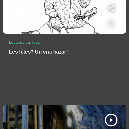
Lectures par tous
Les fêtes? Un vrai bazar!
play_arrow