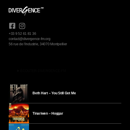
+33 9 52 61 81 36
contact@divergence-fm.org
56 rue de l'industrie, 34070 Montpellier
play_arrow
ÉCOUTER DIVERGENCE-FM
Beth Hart – You Still Got Me
Tinariwen – Hoggar