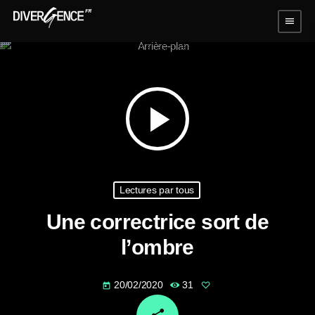
menu
play_arrow
Lectures par tous
Une correctrice sort de
l’ombre
20/02/2020
31
today
email