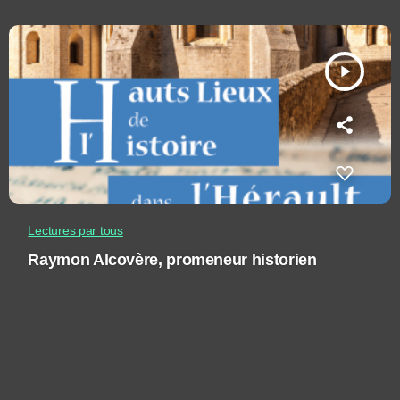
play_arrow
Lectures par tous
Raymon Alcovère, promeneur historien