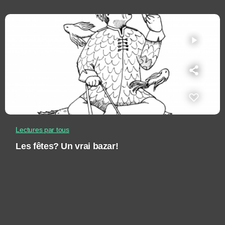
play_arrow
Lectures par tous
Les fêtes? Un vrai bazar!