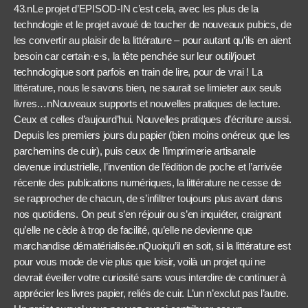
43.nLe projet d’EPISOD-IN c’est cela, avec les plus de la
technologie et le projet avoué de toucher de nouveaux pubics, de
les convertir au plaisir de la littérature – pour autant qu’ils en aient
besoin car certain·e·s, la tête penchée sur leur outil/jouet
technologique sont parfois en train de lire, pour de vrai ! La
littérature, nous le savons bien, ne saurait se limieter aux seuls
livres…nNouveaux supports et nouvelles pratiques de lecture.
Ceux et celles d’aujourd’hui. Nouvelles pratiques d’écriture aussi.
Depuis les premiers jours du papier (bien moins onéreux que les
parchemins de cuir), puis ceux de l’imprimerie artisanale
devenue industrielle, l’invention de l’édition de poche et l’arrivée
récente des publications numériques, la littérature ne cesse de
se rapprocher de chacun, de s’infiltrer toujours plus avant dans
nos quotidiens. On peut s’en réjouir ou s’en inquiéter, craignant
qu’elle ne cède à trop de facilité, qu’elle ne devienne que
marchandise dématérialisée.nQuoiqu’il en soit, si la littérature est
pour vous mode de vie plus que loisir, voilà un projet qui ne
devrait éveiller votre curiosité sans vous interdire de continuer à
apprécier les livres papier, reliés de cuir. L’un n’exclut pas l’autre.