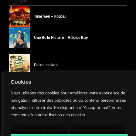
Tinariwen – Hoggar
Une Belle Histoire – Héloïse Bay
Pause estivale
Cookies
Ici l’Ombre – mercredi 29 juillet
Nous utilisons des cookies pour améliorer votre expérience de
navigation, diffuser des publicités ou du contenu personnalisés
et analyser notre trafic. En cliquant sur "Accepter tout", vous
Ici l’Ombre – mardi 28 juillet
consentez à notre utilisation des cookies.
Divergence-FM © 2022 Tous droits réservés.
Confidentialité
&
Mentions Légales
.
EN SAVOIR PLUS
TOUT REFUSER