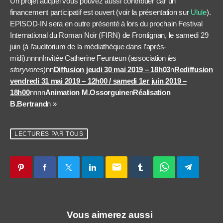
Un projet auquel vous pouvez aussi contribuer car un
financement participatif est ouvert (voir la présentation sur
Ulule
).
EPISOD-IN sera en outre présenté à lors du prochain Festival
International du Roman Noir (FIRN) de Frontignan, le samedi 29
juin (à l’auditorium de la médiathèque dans l’après-
midi).nnnnInvitée Catherine Feunteun (association
les
storyvores
)nn
Diffusion jeudi 30 mai 2019 – 18h03
n
Rediffusion
vendredi 31 mai 2019 – 12h00 / samedi 1er juin 2019 –
18h00
nnnn
Animation M.Ossorguine
n
Réalisation
B.Bertrand
n »
LECTURES PAR TOUS
email
Vous aimerez aussi