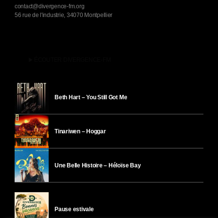
contact@divergence-fm.org
56 rue de l'industrie, 34070 Montpellier
play_arrow
ÉCOUTER DIVERGENCE-FM
Beth Hart – You Still Got Me
Tinariwen – Hoggar
Une Belle Histoire – Héloïse Bay
Pause estivale