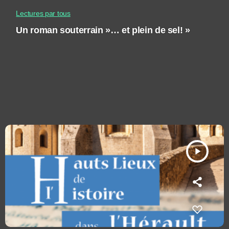
Lectures par tous
Un roman souterrain »… et plein de sel! »
play_arrow