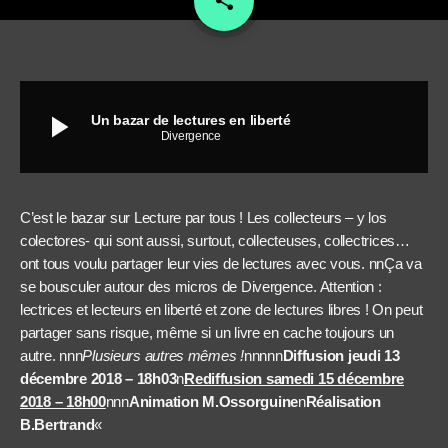
share
play_arrow
Un bazar de lectures en liberté
Divergence
C’est le bazar sur Lecture par tous ! Les collecteurs – y los
colectores- qui sont aussi, surtout, collecteuses, collectrices…
ont tous voulu partager leur vies de lectures avec vous. nnÇa va
se bousculer autour des micros de Divergence. Attention :
lectrices et lecteurs en liberté et zone de lectures libres ! On peut
partager sans risque, même si un livre en cache toujours un
autre. nnn
Plusieurs autres mêmes !
nnnnn
Diffusion jeudi 13
décembre 2018 – 18h03
n
Rediffusion samedi 15 décembre
2018 – 18h00
nnn
Animation M.Ossorguine
n
Réalisation
B.Bertrand
«