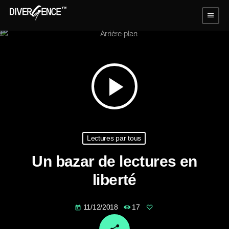
menu
play_arrow
Lectures par tous
Un bazar de lectures en
liberté
11/12/2018
17
today
email