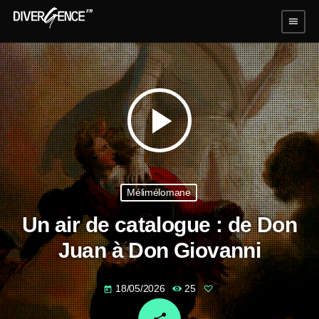
menu
play_arrow
Mélimélomane
Un air de catalogue : de Don
Juan à Don Giovanni
18/05/2026
25
today
email