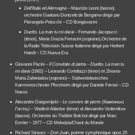
Dell’Italia ed Alemagna
– Maurizio Leoni (basse),
orchestre Gaetano Donizetti de Bergame dirigé par
Pierangelo Pelucchi – CD Bongiovanni
Duetto. La man tu mi darai
– Fernando Jacopucci
(ténor), Maria Grazia Ferracini (soprano),Orchestre de
la Radio Télévision Suisse Italienne dirigé par Herbert
Handt – CD Nuova Era
Giovanni Pacini –
Il Convitato di pietra – Duetto. La man tu
mi darai
(1862) – Leonardo Cortellazzi (ténor) et Zinovia-
Maria Zafeiriadou (soprano) – Südwestdeutsches
Kammerorchester Pforzheim dirigé par Daniele Ferrari – CD
Naxos
Alexandre Dargomijski –
Le convive de pierre (Каменныѝ
Гость)
– Vladimir Atlantov (ténor) et Alexandre Vedernikov
(basse), Orchestre du Théâtre Bolchoi dirigé par Marc
Ermler – 1977 – CD Melodyia/Chant du Monde
Richard Strauss –
Don Juan
, poème symphonique opus 20