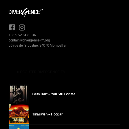
+33 9 52 61 81 36
contact@divergence-fm.org
56 rue de l'industrie, 34070 Montpellier
play_arrow
ÉCOUTER DIVERGENCE-FM
Beth Hart – You Still Got Me
Tinariwen – Hoggar