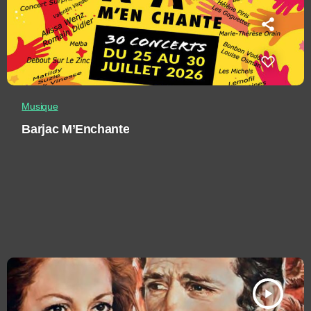
Musique
Barjac M’Enchante
play_arrow