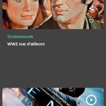
24 notes/seconde
WW2 vue d’ailleurs
play_arrow