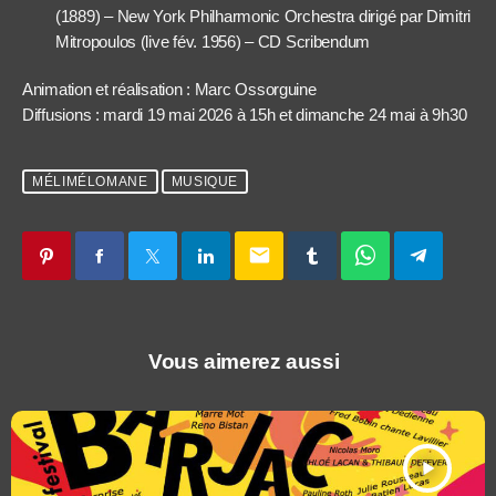
(1889) – New York Philharmonic Orchestra dirigé par Dimitri
Mitropoulos (live fév. 1956) – CD Scribendum
Animation et réalisation : Marc Ossorguine
Diffusions : mardi 19 mai 2026 à 15h et dimanche 24 mai à 9h30
MÉLIMÉLOMANE
MUSIQUE
email
Vous aimerez aussi
play_arrow