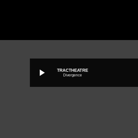
play_arrow
TRACTHEATRE
Divergence