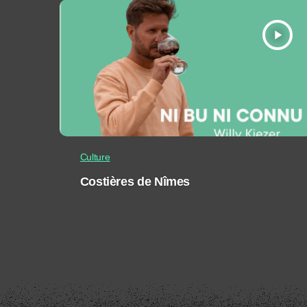
play_arrow
Culture
Costières de Nîmes