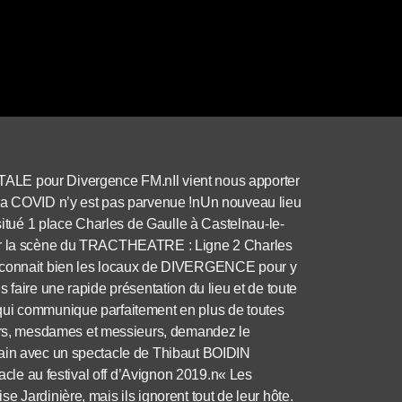
ALE pour Divergence FM.nIl vient nous apporter
 la COVID n’y est pas parvenue !nUn nouveau lieu
tué 1 place Charles de Gaulle à Castelnau-le-
sur la scène du TRACTHEATRE : Ligne 2 Charles
i connait bien les locaux de DIVERGENCE pour y
 faire une rapide présentation du lieu et de toute
qui communique parfaitement en plus de toutes
rs, mesdames et messieurs, demandez le
hain avec un spectacle de Thibaut BOIDIN
tacle au festival off d’Avignon 2019.n« Les
 Jardinière, mais ils ignorent tout de leur hôte.