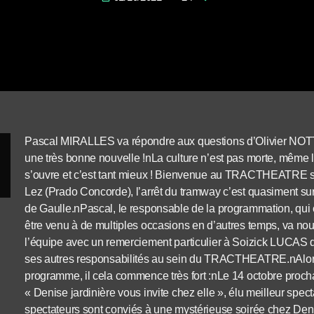
Pascal MIRALLES va répondre aux questions d’Olivier NOTT
une très bonne nouvelle !nLa culture n’est pas morte, même
s’ouvre et c’est tant mieux ! Bienvenue au TRACTHEATRE si
Lez (Prado Concorde), l’arrêt du tramway c’est quasiment 
de Gaulle.nPascal, le responsable de la programmation, qu
être venu à de multiples occasions en d’autres temps, va nous
l’équipe avec un remerciement particulier à Soizick LUCAS 
ses autres responsabilités au sein du TRACTHEATRE.nAlo
programme, il cela commence très fort :nLe 14 octobre proc
« Denise jardinière vous invite chez elle », élu meilleur spec
spectateurs sont conviés à une mystérieuse soirée chez Denise