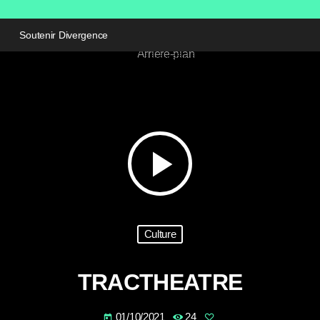
Soutenir Divergence
play_arrow
Culture
TRACTHEATRE
01/10/2021
24
today