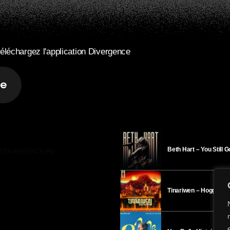
éléchargez l'application Divergence
Beth Hart – You Still 
R DIVERGENCE-FM
Tinariwen – Hoggar