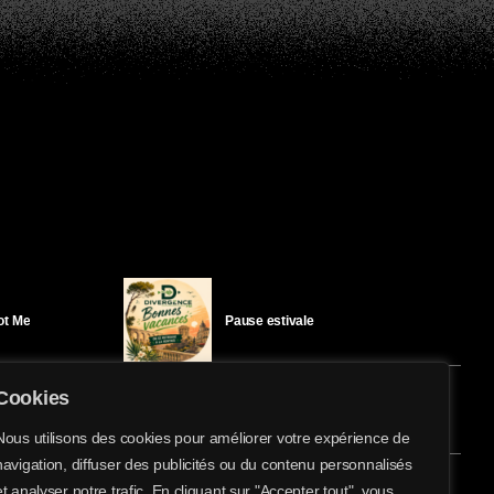
Got Me
Pause estivale
Cookies
Ici l’Ombre – mercredi 29 juillet
Nous utilisons des cookies pour améliorer votre expérience de
navigation, diffuser des publicités ou du contenu personnalisés
share
email
et analyser notre trafic. En cliquant sur "Accepter tout", vous