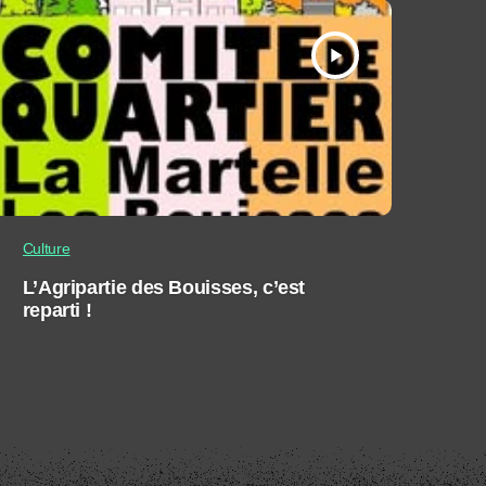
play_arrow
Culture
L’Agripartie des Bouisses, c’est
reparti !