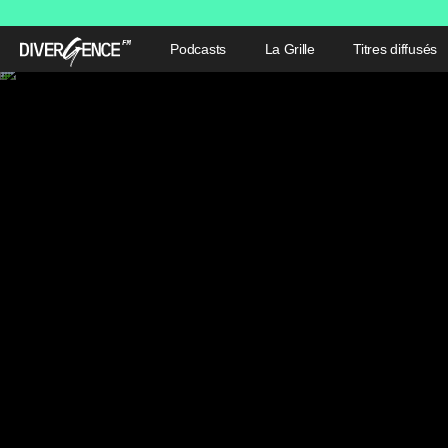
Podcasts
La Grille
Titres diffusés