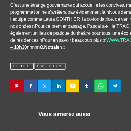
C’est une étrange gouvernante qui accueille les convives,
programmation ne s’arrêtera pas évidemment là.nNous dema
l’équipe comme Laura GONTHIER la co-fondatrice, de venir
nos ondes.nPour ce premier passage, Pascal a-t-il le TRAC
également un lieu de pratique du théâtre pour tous, une école
de résidences.nPour en savoir beaucoup plus :n
WWW.TRA
– 10h30
nnnnn
O.Nottale
n »
CULTURE
ITW CULTURE
email
Vous aimerez aussi