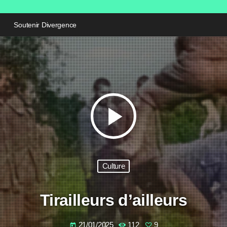
Soutenir Divergence
play_arrow
Culture
Tirailleurs d’ailleurs
21/01/2025
112
9
today