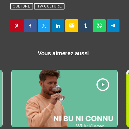
CULTURE
ITW CULTURE
email
Vous aimerez aussi
play_arrow