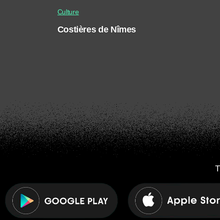
Culture
Costières de Nîmes
T