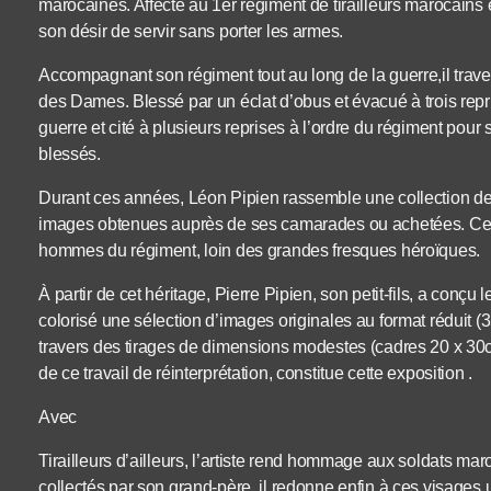
marocaines. Affecté au 1er régiment de tirailleurs marocains en 
son désir de servir sans porter les armes.
Accompagnant son régiment tout au long de la guerre,il trave
des Dames. Blessé par un éclat d’obus et évacué à trois repris
guerre et cité à plusieurs reprises à l’ordre du régiment po
blessés.
Durant ces années, Léon Pipien rassemble une collection de
images obtenues auprès de ses camarades ou achetées. Ce 
hommes du régiment, loin des grandes fresques héroïques.
À partir de cet héritage, Pierre Pipien, son petit-fils, a conçu le
colorisé une sélection d’images originales au format réduit (
travers des tirages de dimensions modestes (cadres 20 x 30c
de ce travail de réinterprétation, constitue cette exposition .
Avec
Tirailleurs d’ailleurs, l’artiste rend hommage aux soldats maro
collectés par son grand-père, il redonne enfin à ces visages