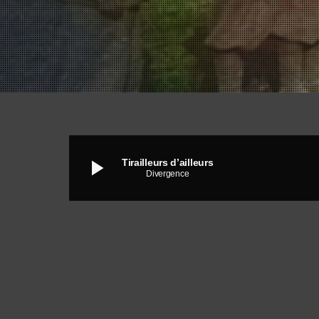
play_arrow
Tirailleurs d’ailleurs
Divergence