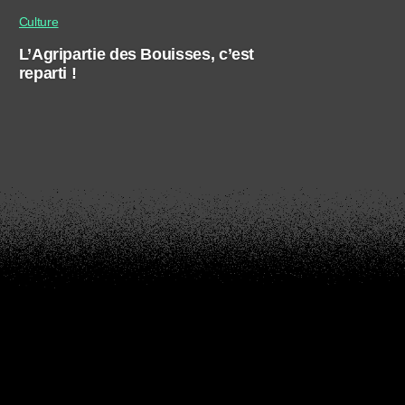
Culture
L’Agripartie des Bouisses, c’est
reparti !