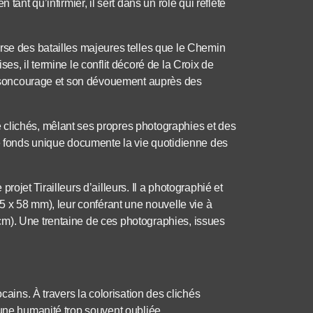
tant qu’infirmier, il sert dans un rôle qui reflète
rse des batailles majeures telles que le Chemin
es, il termine le conflit décoré de la Croix de
ur soncourage et son dévouement auprès des
 clichés, mêlant ses propres photographies et des
fonds unique documente la vie quotidienne des
 projet Tirailleurs d’ailleurs. Il a photographié et
35 x 58 mm), leur conférant une nouvelle vie à
m). Une trentaine de ces photographies, issues
cains. À travers la colorisation des clichés
 une humanité trop souvent oubliée.