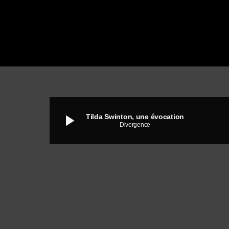
play_arrow
Tilda Swinton, une évocation
Divergence