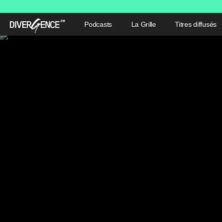
Podcasts
La Grille
Titres diffusés