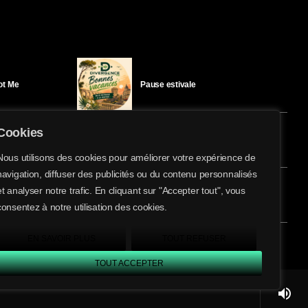
Got Me
Pause estivale
Cookies
Ici l’Ombre – mercredi 29 juillet
Nous utilisons des cookies pour améliorer votre expérience de
navigation, diffuser des publicités ou du contenu personnalisés
share
email
et analyser notre trafic. En cliquant sur "Accepter tout", vous
éloïse Bay
Ici l’Ombre – mardi 28 juillet
consentez à notre utilisation des cookies.
EN SAVOIR PLUS
TOUT REFUSER
TOUT ACCEPTER
volume_up