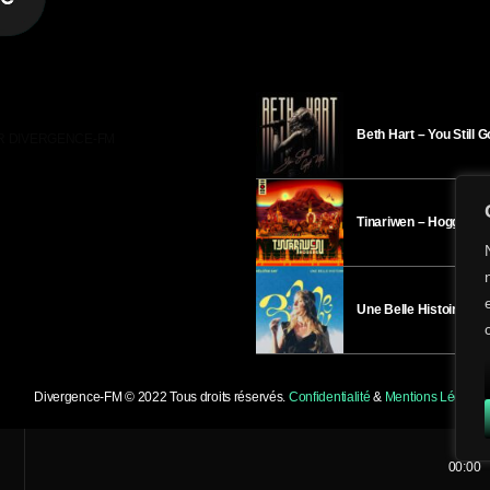
Beth Hart – You Still 
R DIVERGENCE-FM
Tinariwen – Hoggar
Une Belle Histoire – H
Divergence-FM © 2022 Tous droits réservés.
Confidentialité
&
Mentions Légales
.
00:00