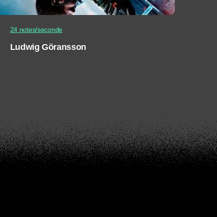
24 notes/seconde
Ludwig Göransson