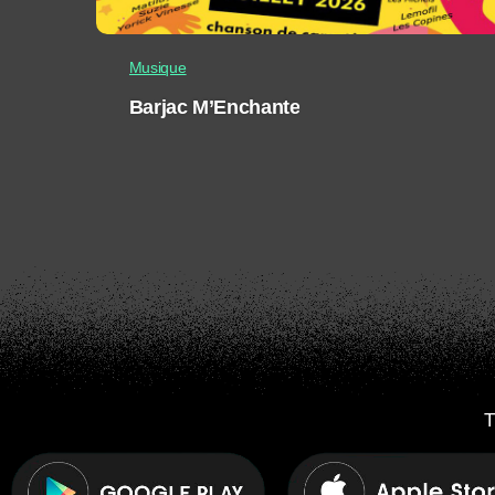
Musique
Barjac M’Enchante
T