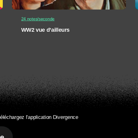
24 notes/seconde
WW2 vue d’ailleurs
éléchargez l'application Divergence