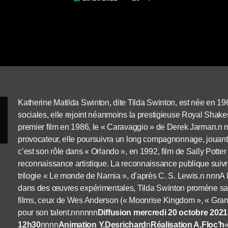
Katherine Matilda Swinton, dite Tilda Swinton, est née en 1
sociales, elle rejoint néanmoins la prestigieuse Royal Sha
premier film en 1986, le « Caravaggio » de Derek Jarman.n n
provocateur, elle poursuivra un long compagnonnage, jouant
c’est son rôle dans « Orlando », en 1992, film de Sally Potter 
reconnaissance artistique. La reconnaissance publique suivr
trilogie « Le monde de Narnia », d’après C. S. Lewis.n nnnA 
dans des œuvres expérimentales, Tilda Swinton promène sa s
films, ceux de Wes Anderson (« Moonrise Kingdom », « Grand 
pour son talent.nnnnnn
Diffusion mercredi 20 octobre 2021
12h30
nnnn
Animation Y.Desrichard
n
Réalisation A.Floc’h