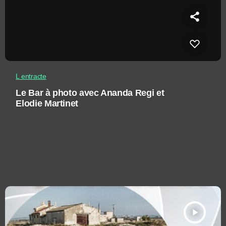
L entracte
Le Bar à photo avec Ananda Regi et
Elodie Martinet
play_arrow