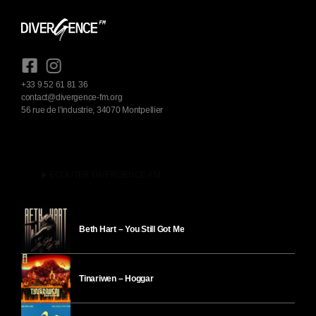
+33 9 52 61 81 36
contact@divergence-fm.org
56 rue de l'industrie, 34070 Montpellier
play_arrow
ÉCOUTER DIVERGENCE-FM
Beth Hart – You Still Got Me
Tinariwen – Hoggar