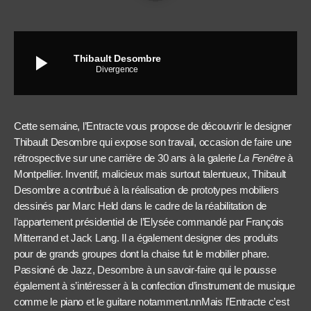
play_arrow
Thibault Desombre
Divergence
Cette semaine, l’Entracte vous propose de découvrir le designer
Thibault Desombre qui expose son travail, occasion de faire une
rétrospective sur une carrière de 30 ans à la galerie
La Fenêtre
à
Montpellier. Inventif, malicieux mais surtout talentueux, Thibault
Desombre a contribué à la r
éalisation de prototypes mobiliers
dessinés par Marc Held dans le cadre de la réabilitation de
l’appartement présidentiel de l’Elysée commandé par François
Mitterrand et Jack Lang. Il a également designer des produits
pour de grands groupes dont la chaise fut le mobilier phare.
Passioné de Jazz, Desombre à un savoir-faire qui le pousse
également à s’intéresser à la confection d’instrument de musique
comme le piano et le guitare notamment.nn
Mais l’Entracte c’est