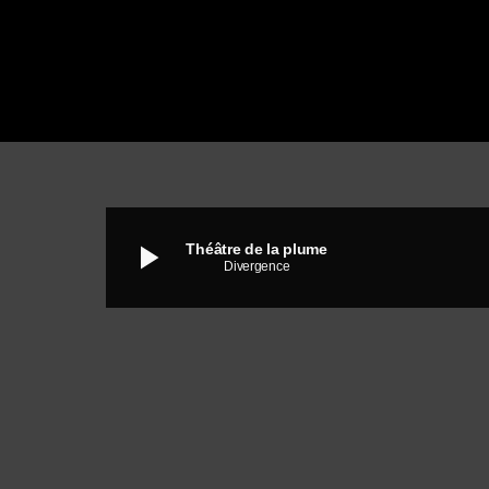
play_arrow
Théâtre de la plume
Divergence