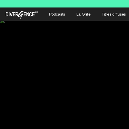
Podcasts
La Grille
Titres diffusés