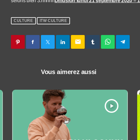
serons bien 3.nnnnn
Diffusion lundi 21 septembre 2020 – 
CULTURE
ITW CULTURE
email
Vous aimerez aussi
play_arrow