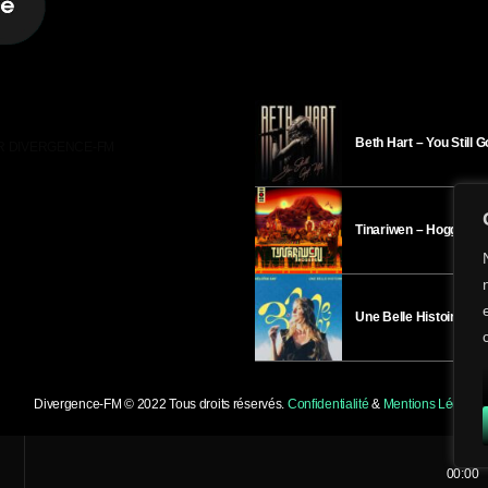
Beth Hart – You Still 
R DIVERGENCE-FM
Tinariwen – Hoggar
Une Belle Histoire – H
Divergence-FM © 2022 Tous droits réservés.
Confidentialité
&
Mentions Légales
.
00:00