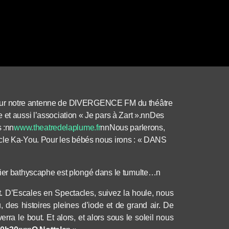
tour sur notre antenne de DIVERGENCE FM du théâtre
 et aussi l’association « Je pars à Zart ».nnDes
s :nn
www.theatredelaplume.fr
nn
Nous parlerons,
cle Ka-You.
Pour les bébés nous irons : «
DANS
fier bathyscaphe est plongé dans le tumulte…n
nt. D’Escales en Spectacles, suivez la houle, nous
des histoires pleines d’iode et de grand air. De
rra le bout. Et alors, et alors sous le soleil nous