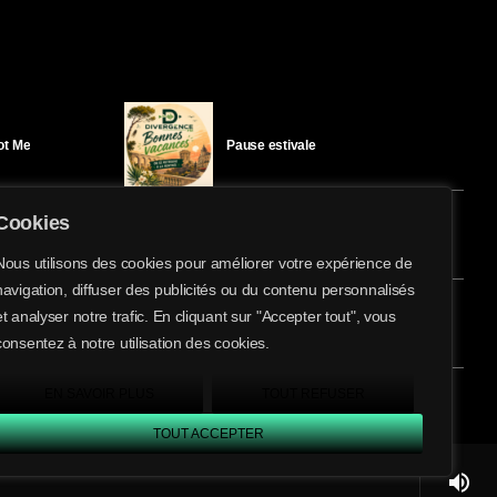
Got Me
Pause estivale
Cookies
Ici l’Ombre – mercredi 29 juillet
Nous utilisons des cookies pour améliorer votre expérience de
navigation, diffuser des publicités ou du contenu personnalisés
share
email
et analyser notre trafic. En cliquant sur "Accepter tout", vous
éloïse Bay
Ici l’Ombre – mardi 28 juillet
consentez à notre utilisation des cookies.
EN SAVOIR PLUS
TOUT REFUSER
TOUT ACCEPTER
volume_up