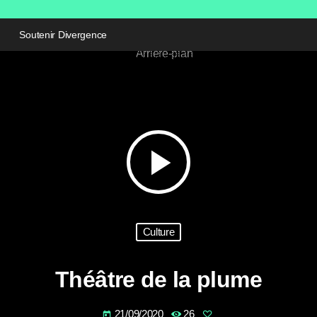
Soutenir Divergence
play_arrow
Culture
Théâtre de la plume
21/09/2020
26
today