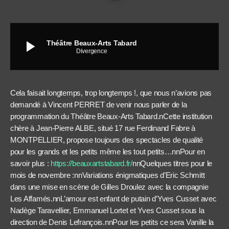
play_arrow
Théâtre Beaux-Arts Tabard
Divergence
Cela faisait longtemps, trop longtemps !, que nous n’avions pas
demandé à Vincent PERRET de venir nous parler de la
programmation du Théâtre Beaux-Arts Tabard.nCette institution
chère à Jean-Pierre ALBE, situé 17 rue Ferdinand Fabre à
MONTPELLIER, propose toujours des spectacles de qualité
pour les grands et les petits même les tout petits…nnPour en
savoir plus :
https://beauxartstabard.fr/
nnQuelques titres pour le
mois de novembre :nnVariations énigmatiques d’Eric Schmitt
dans une mise en scène de Gilles Droulez avec la compagnie
Les Affamés.nnL’amour est enfant de putain d’Yves Cusset avec
Nadège Taravellier, Emmanuel Lortet et Yves Cusset sous la
direction de Denis Lefrançois.nnPour les petits ce sera Vanille la