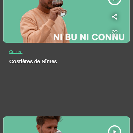
Culture
Costières de Nîmes
play_arrow