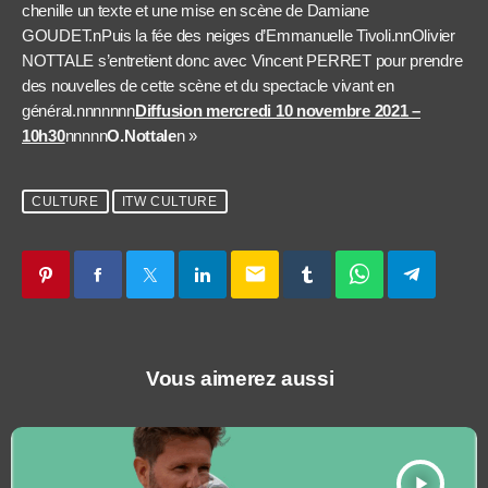
chenille un texte et une mise en scène de Damiane
GOUDET.nPuis la fée des neiges d’Emmanuelle Tivoli.nnOlivier
NOTTALE s’entretient donc avec Vincent PERRET pour prendre
des nouvelles de cette scène et du spectacle vivant en
général.nnnnnnn
Diffusion mercredi 10 novembre 2021 –
10h30
nnnnn
O.Nottale
n »
CULTURE
ITW CULTURE
email
Vous aimerez aussi
play_arrow