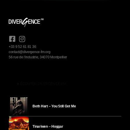
+33 9 52 61 81 36
contact@divergence-fm.org
56 rue de l'industrie, 34070 Montpellier
play_arrow
ÉCOUTER DIVERGENCE-FM
Beth Hart – You Still Got Me
Tinariwen – Hoggar