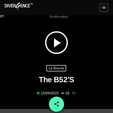
menu
play_arrow
La Boucle
The B52’S
15/09/2020
28
today
share
email