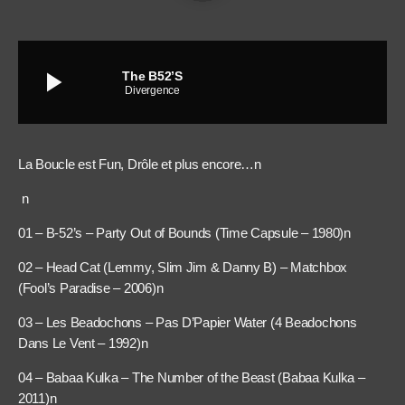
play_arrow
The B52’S
Divergence
La Boucle est Fun, Drôle et plus encore…n
n
01 – B-52’s – Party Out of Bounds (Time Capsule – 1980)n
02 – Head Cat (Lemmy, Slim Jim & Danny B) – Matchbox
(Fool’s Paradise – 2006)n
03 – Les Beadochons – Pas D’Papier Water (4 Beadochons
Dans Le Vent – 1992)n
04 – Babaa Kulka – The Number of the Beast (Babaa Kulka –
2011)n