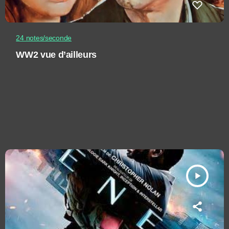
24 notes/seconde
WW2 vue d’ailleurs
play_arrow