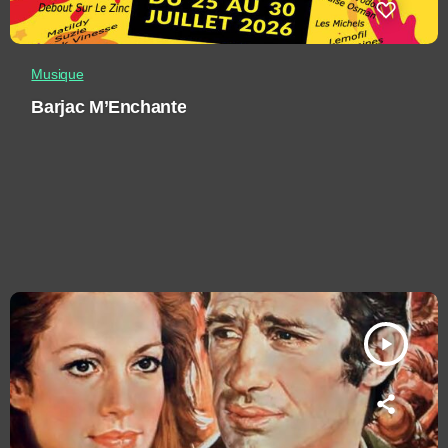
Musique
Barjac M’Enchante
play_arrow