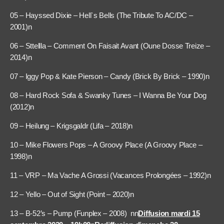
05 – Hayssed Dixie – Hell`s Bells (The Tribute To AC/DC –
2001)n
06 – Sttellla – Comment On Faisait Avant (Oune Dosse Treize –
2014)n
07 – Iggy Pop & Kate Pierson – Candy (Brick By Brick – 1990)n
08 – Hard Rock Sofa & Swanky Tunes – I Wanna Be Your Dog
(2012)n
09 – Heilung – Krigsgaldr (Lifa – 2018)n
10 – Mike Flowers Pops – A Groovy Place (A Groovy Place –
1998)n
11 – VRP – Ma Vache A Grossi (Vacances Prolongées – 1992)n
12 – Yello – Out of Sight (Point – 2020)n
13 – B-52’s – Pump (Funplex – 2008) nn
Diffusion mardi 15