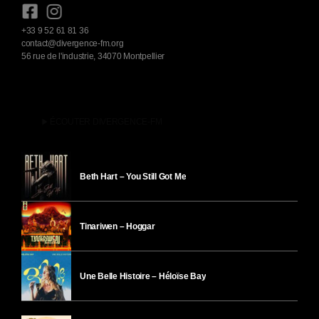
+33 9 52 61 81 36
contact@divergence-fm.org
56 rue de l'industrie, 34070 Montpellier
play_arrow
ÉCOUTER DIVERGENCE-FM
Beth Hart – You Still Got Me
Tinariwen – Hoggar
Une Belle Histoire – Héloïse Bay