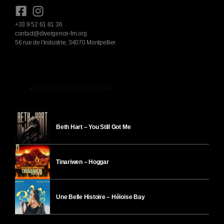
+33 9 52 61 81 36
contact@divergence-fm.org
56 rue de l'industrie, 34070 Montpellier
play_arrow
ÉCOUTER DIVERGENCE-FM
Beth Hart – You Still Got Me
Tinariwen – Hoggar
Une Belle Histoire – Héloïse Bay