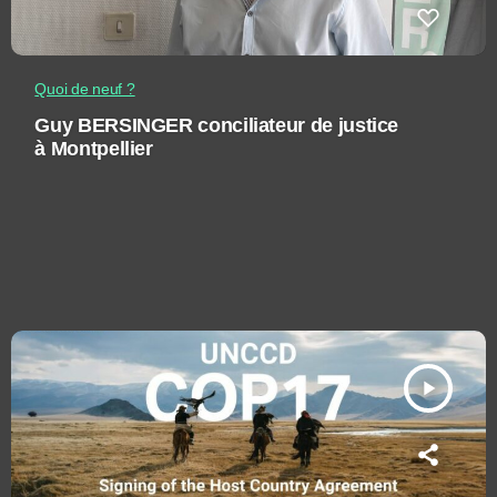
Quoi de neuf ?
Guy BERSINGER conciliateur de justice
à Montpellier
play_arrow