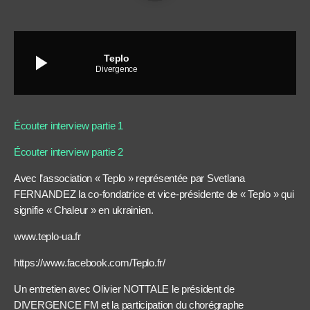
play_arrow
Teplo
Divergence
Écouter interview partie 1
Écouter interview partie 2
Avec l’association « Teplo » représentée par Svetlana
FERNANDEZ la co-fondatrice et vice-présidente de « Teplo » qui
signifie « Chaleur » en ukrainien.
www.teplo-ua.fr
https://www.facebook.com/Teplo.fr/
Un entretien avec Olivier NOTTALE le président de
DIVERGENCE FM et la participation du chorégraphe