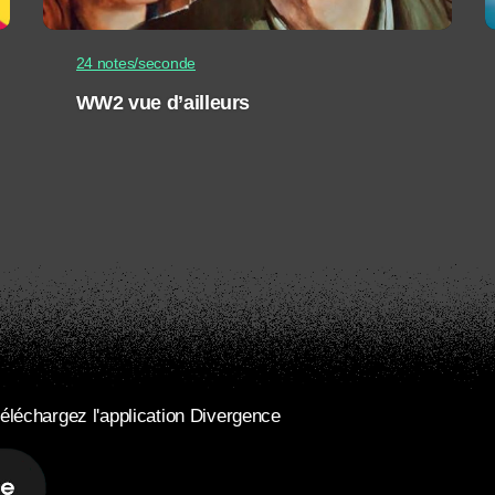
24 notes/seconde
WW2 vue d’ailleurs
éléchargez l'application Divergence