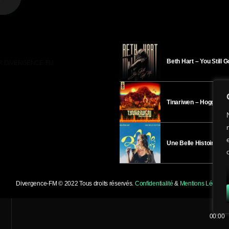
Beth Hart – You Still 
R DIVERGENCE-FM
Tinariwen – Hoggar
Une Belle Histoire – H
Divergence-FM © 2022 Tous droits réservés.
Confidentialité
&
Mentions Légales
.
00:00