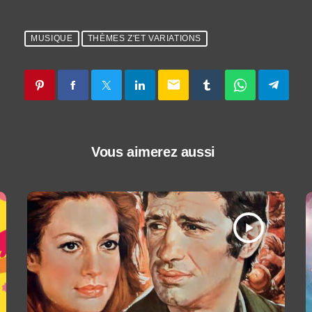
MUSIQUE
THÈMES Z'ET VARIATIONS
email
Vous aimerez aussi
play_arrow