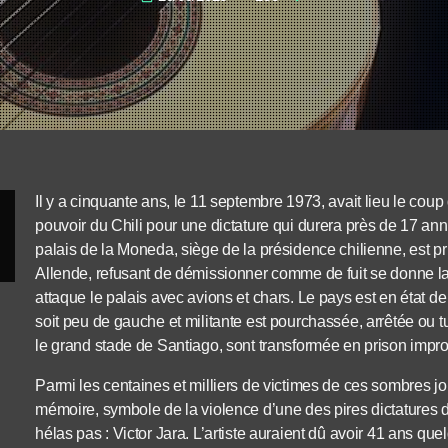
Il y a cinquante ans, le 11 septembre 1973, avait lieu le coup
pouvoir du Chili pour une dictature qui durera près de 17 ann
palais de la Moneda, siège de la présidence chilienne, est pr
Allende, refusant de démissionner comme de fuit se donne la
attaque le palais avec avions et chars. Le pays est en état d
soit peu de gauche et militante est pourchassée, arrêtée ou t
le grand stade de Santiago, sont transformée en prison improv
Parmi les centaines et milliers de victimes de ces sombres 
mémoire, symbole de la violence d’une des pires dictatures d
hélas pas : Victor Jara. L’artiste auraient dû avoir 41 ans quel