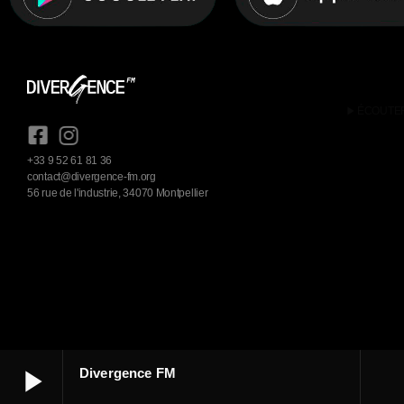
play_arrow
ÉCOUTE
+33 9 52 61 81 36
contact@divergence-fm.org
56 rue de l'industrie, 34070 Montpellier
play_arrow
Divergence FM