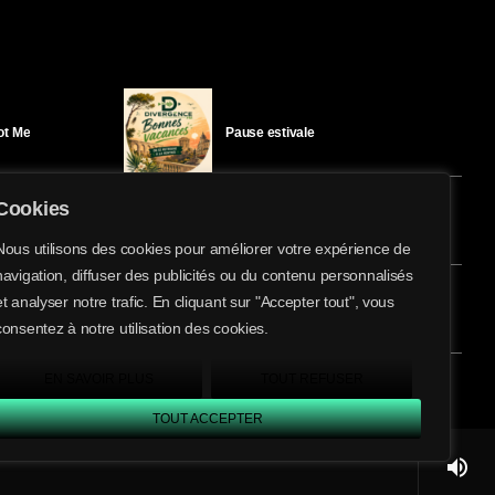
Got Me
Pause estivale
Cookies
Ici l’Ombre – mercredi 29 juillet
Nous utilisons des cookies pour améliorer votre expérience de
navigation, diffuser des publicités ou du contenu personnalisés
share
email
et analyser notre trafic. En cliquant sur "Accepter tout", vous
éloïse Bay
Ici l’Ombre – mardi 28 juillet
consentez à notre utilisation des cookies.
EN SAVOIR PLUS
TOUT REFUSER
TOUT ACCEPTER
volume_up