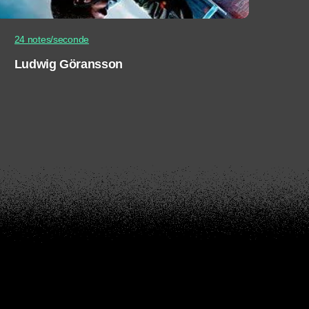
24 notes/seconde
Ludwig Göransson