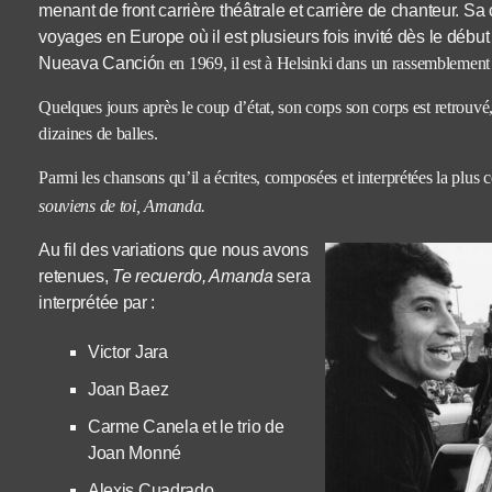
menant de front carrière théâtrale et carrière de chanteur. Sa 
voyages en Europe où il est plusieurs fois invité dès le début
Nueava Canci
ó
n en 1969,
il est à Hels
i
nki dans un rassemblement 
Quelques jours après le coup d’état, son corps son corps est retrouvé,
dizaines de balles.
Parmi les chansons qu’il a écrites, composées et interprétées la plus
souviens de toi, Amanda.
Au fil des variations que nous avons
retenues,
Te recuerdo, Amanda
sera
interprétée par :
Victor Jara
Joan Baez
Carme Canela et le trio de
Joan Monné
Alexis Cuadrado