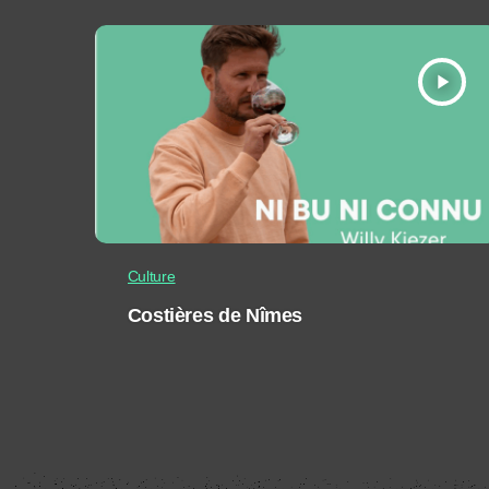
play_arrow
Culture
Costières de Nîmes