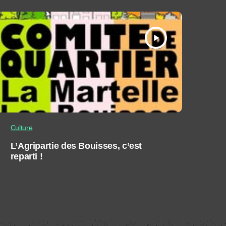
play_arrow
Culture
L’Agripartie des Bouisses, c’est
reparti !