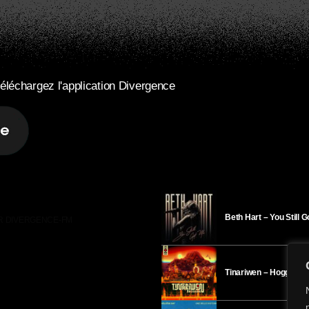
éléchargez l'application Divergence
Beth Hart – You Still 
R DIVERGENCE-FM
Tinariwen – Hoggar