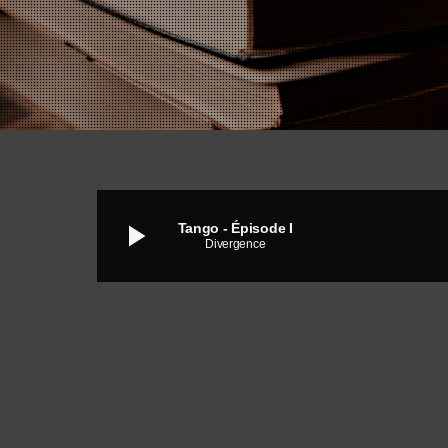
play_arrow
Tango - Épisode I
Divergence