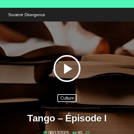
Soutenir Divergence
play_arrow
Culture
Tango – Épisode I
08/12/2025
80
today