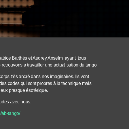
Patrice Barthès et Audrey Anselmi ayant, tous
retrouvons à travailler une actualisation du tango.
corps très ancré dans nos imaginaires. Ils vont
t des codes qui sont propres à la technique mais
 deux presque ésotérique.
codes avec nous.
m/ab-tango/