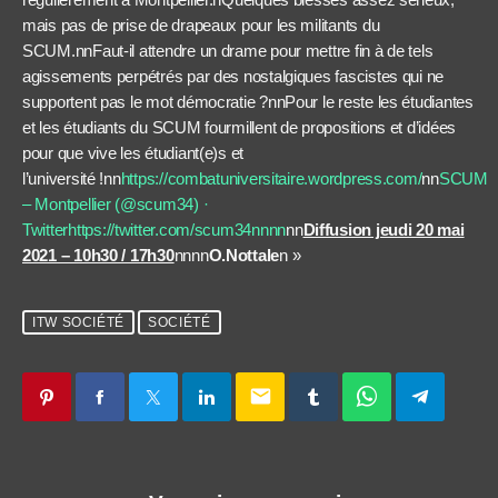
mais pas de prise de drapeaux pour les militants du
SCUM.nnFaut-il attendre un drame pour mettre fin à de tels
agissements perpétrés par des nostalgiques fascistes qui ne
supportent pas le mot démocratie ?nnPour le reste les étudiantes
et les étudiants du SCUM fourmillent de propositions et d’idées
pour que vive les étudiant(e)s et
l’université !nn
https://combatuniversitaire.wordpress.com/
nn
SCUM
– Montpellier (@scum34) ·
Twitter
https://twitter.com/scum34nnnn
nn
Diffusion jeudi 20 mai
2021 – 10h30 / 17h30
nnnn
O.Nottale
n »
ITW SOCIÉTÉ
SOCIÉTÉ
email