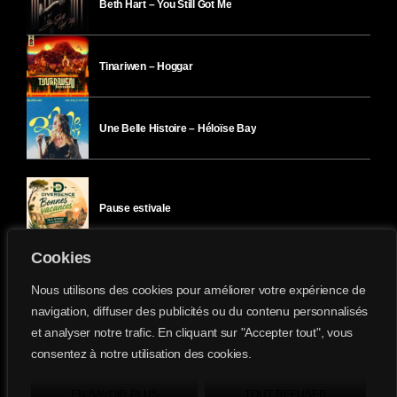
Beth Hart – You Still Got Me
Tinariwen – Hoggar
Une Belle Histoire – Héloïse Bay
Pause estivale
Cookies
Ici l’Ombre – mercredi 29 juillet
Nous utilisons des cookies pour améliorer votre expérience de
navigation, diffuser des publicités ou du contenu personnalisés
et analyser notre trafic. En cliquant sur "Accepter tout", vous
Ici l’Ombre – mardi 28 juillet
consentez à notre utilisation des cookies.
Divergence-FM © 2022 Tous droits réservés.
Confidentialité
&
Mentions Légales
.
EN SAVOIR PLUS
TOUT REFUSER