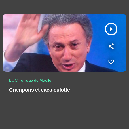
play_arrow
La Chronique de Maëlle
Crampons et caca-culotte