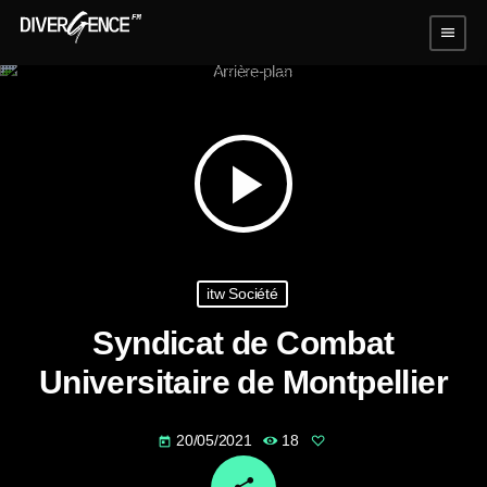
menu
play_arrow
itw Société
Syndicat de Combat
Universitaire de Montpellier
20/05/2021
18
today
email