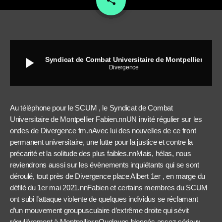
share
play_arrow
Syndicat de Combat Universitaire de Montpellier
Divergence
Au téléphone pour le SCUM , le Syndicat de Combat
Universitaire de Montpellier Fabien.nnUN invité régulier sur les
ondes de Divergence fm.nAvec lui des nouvelles de ce front
permanent universitaire, une lutte pour la justice et contre la
précarité et la solitude des plus faibles.nnMais, hélas, nous
reviendrons aussi sur les évènements inquiétants qui se sont
déroulé, tout près de Divergence place Albert 1er , en marge du
défilé du 1er mai 2021.nnFabien et certains membres du SCUM
ont subi l’attaque violente de quelques individus se réclamant
d’un mouvement groupusculaire d’extrême droite qui sévit
régulièrement à Montpellier.nQuelques blessés assez sérieux,