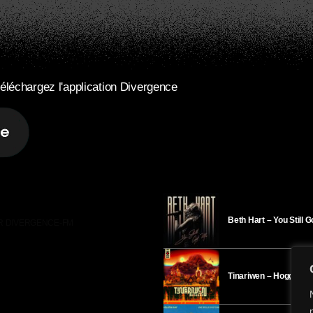
éléchargez l'application Divergence
Beth Hart – You Still 
R DIVERGENCE-FM
Tinariwen – Hoggar