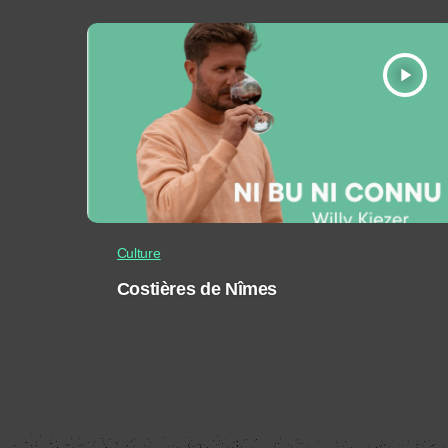
play_arrow
Culture
Costières de Nîmes