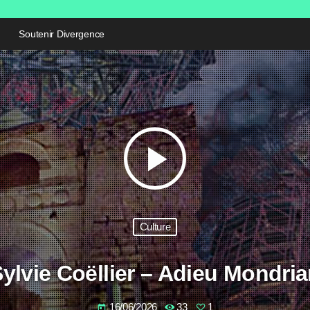
Soutenir Divergence
play_arrow
Culture
ylvie Coëllier – Adieu Mondri
16/06/2026
33
1
today