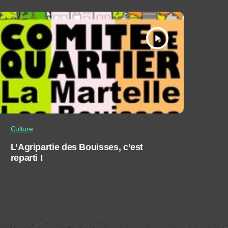
play_arrow
Culture
L’Agripartie des Bouisses, c’est
reparti !