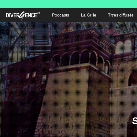
Podcasts
La Grille
Titres diffusés
S