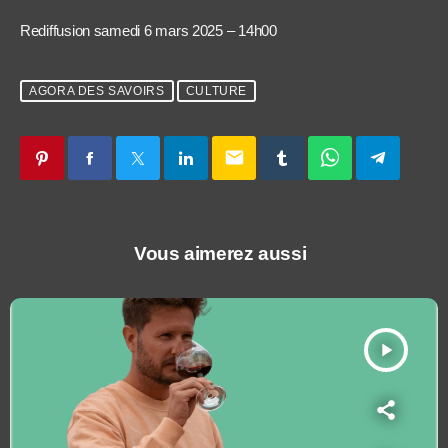
Rediffusion samedi 6 mars 2025 – 14h00
AGORA DES SAVOIRS
CULTURE
email
Vous aimerez aussi
play_arrow