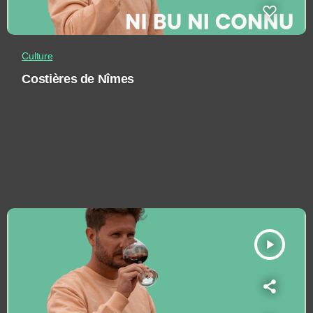
Culture
Costières de Nîmes
play_arrow