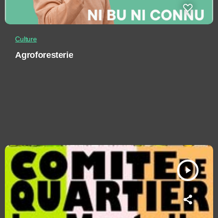
Culture
Agroforesterie
play_arrow