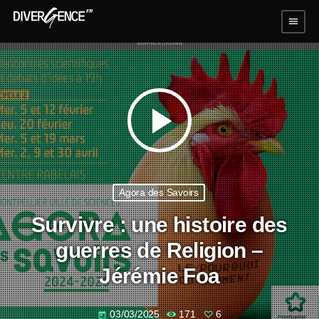
menu
play_arrow
Agora des Savoirs
Survivre : une histoire des
guerres de Religion –
Jérémie Foa
03/03/2025
171
6
today