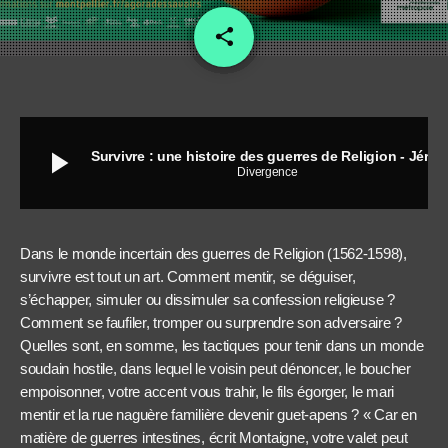
share
email
6
play_arrow
Survivre : une histoire des guerres de Religion - Jérémie Foa
Divergence
Dans le monde incertain des guerres de Religion (1562-1598),
survivre est tout un art. Comment mentir, se déguiser,
s’échapper, simuler ou dissimuler sa confession religieuse ?
Comment se faufiler, tromper ou surprendre son adversaire ?
Quelles sont, en somme, les tactiques pour tenir dans un monde
soudain hostile, dans lequel le voisin peut dénoncer, le boucher
empoisonner, votre accent vous trahir, le fils égorger, le mari
mentir et la rue naguère familière devenir guet-apens ? « Car en
matière de guerres intestines, écrit Montaigne, votre valet peut