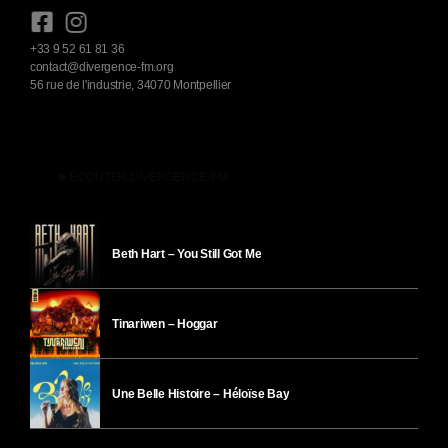
+33 9 52 61 81 36
contact@divergence-fm.org
56 rue de l'industrie, 34070 Montpellier
play_arrow
ÉCOUTER DIVERGENCE-FM
Beth Hart – You Still Got Me
Tinariwen – Hoggar
Une Belle Histoire – Héloïse Bay