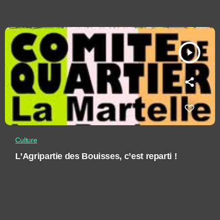
play_arrow
Culture
L’Agripartie des Bouisses, c’est reparti !