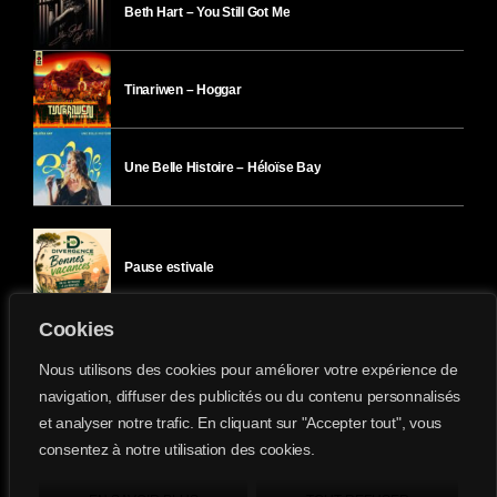
Beth Hart – You Still Got Me
Tinariwen – Hoggar
Une Belle Histoire – Héloïse Bay
Pause estivale
Cookies
Ici l’Ombre – mercredi 29 juillet
Nous utilisons des cookies pour améliorer votre expérience de
navigation, diffuser des publicités ou du contenu personnalisés
et analyser notre trafic. En cliquant sur "Accepter tout", vous
Ici l’Ombre – mardi 28 juillet
consentez à notre utilisation des cookies.
Divergence-FM © 2022 Tous droits réservés.
Confidentialité
&
Mentions Légales
.