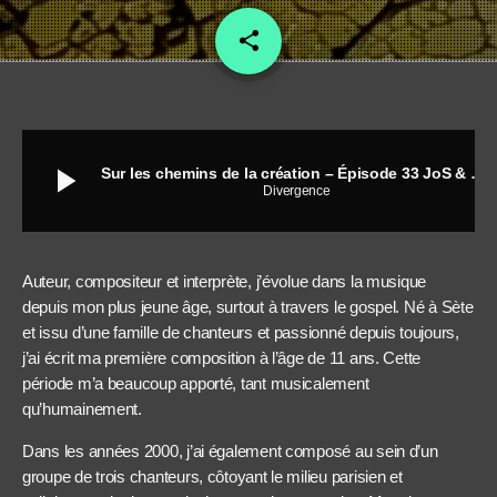
share
email
play_arrow
Sur les chemins de la création – Épisode 33 JoS & Noor
Divergence
Auteur, compositeur et interprète, j’évolue dans la musique
depuis mon plus jeune âge, surtout à travers le gospel. Né à Sète
et issu d’une famille de chanteurs et passionné depuis toujours,
j’ai écrit ma première composition à l’âge de 11 ans. Cette
période m’a beaucoup apporté, tant musicalement
qu’humainement.
Dans les années 2000, j’ai également composé au sein d’un
groupe de trois chanteurs, côtoyant le milieu parisien et