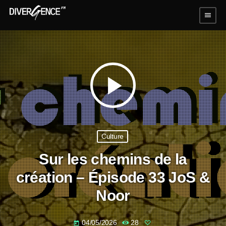
menu
play_arrow
Culture
Sur les chemins de la
création – Épisode 33 JoS &
Noor
04/05/2026
28
today