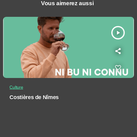
Vous aimerez aussi
play_arrow
Culture
Costières de Nîmes