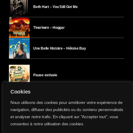
Beth Hart – You Still Got Me
Tinariwen – Hoggar
Une Belle Histoire – Héloïse Bay
Pause estivale
Cookies
Ici l’Ombre – mercredi 29 juillet
Nous utilisons des cookies pour améliorer votre expérience de
navigation, diffuser des publicités ou du contenu personnalisés
et analyser notre trafic. En cliquant sur "Accepter tout", vous
Ici l’Ombre – mardi 28 juillet
consentez à notre utilisation des cookies.
Divergence-FM © 2022 Tous droits réservés.
Confidentialité
&
Mentions Légales
.