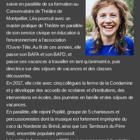
suivie en parallèle de sa formation au
Conservatoire de Théâtre de
Montpellier, Léa poursuit avec un
master pratique de Théâtre en parallèle
de son service civique en éducation à
l’environnement à l’association
l’Ouvre-Tête. Au fil de ces années, elle
passe son BAFA et son BAFD, et
passe ses vacances à travailler en tant qu’animatrice, puis
directrice sur des séjours de vacances et des classes
découvertes.
En 2017, elle crée avec cinq collègues la ferme de la Condamine
et y développe des accueils de scolaires et d’institutions, des
interventions en écoles, des journées en famille et des séjours de
vacances.
En parallèle, elle rejoint Poplitê, groupe de 5 chanteuses et
percussionnistes dont la musique est fortement imprégnée du
coco du Nordeste du Brésil, ainsi que Les Tambours du Père
Ned, ensemble populaire percussif.