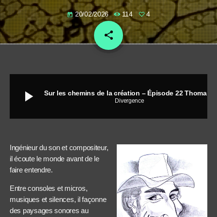
20/02/2026
114
4
today
share
email
4
play_arrow
Sur les chemins de la création – Épisode 22 Thomas Enio et Léa Chikitou
Divergence
Ingénieur du son et compositeur,
il écoute le monde avant de le
faire entendre.
Entre consoles et micros,
musiques et silences, il façonne
des paysages sonores au