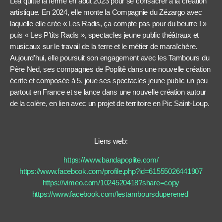
Léa quitte la ferme en aout 2023 pour se consacrer à la création
artistique. En 2024, elle monte la Compagnie du Zézargo avec
laquelle elle crée « Les Radis, ça compte pas pour du beurre ! »
puis « Les P’tits Radis », spectacles jeune public théâtraux et
musicaux sur le travail de la terre et le métier de maraîchère.
Aujourd’hui, elle poursuit son engagement avec les Tambours du
Père Ned, ses compagnes de Poplitê dans une nouvelle création
écrite et composée à 5, joue ses spectacles jeune public un peu
partout en France et se lance dans une nouvelle création autour
de la colère, en lien avec un projet de territoire en Pic Saint-Loup.
Liens web:
https://www.bandapoplite.com/
https://www.facebook.com/profile.php?id=61555026441907
https://vimeo.com/1024520418?share=copy
https://www.facebook.com/lestamboursduperened