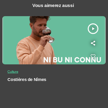
Vous aimerez aussi
play_arrow
Culture
Costières de Nîmes