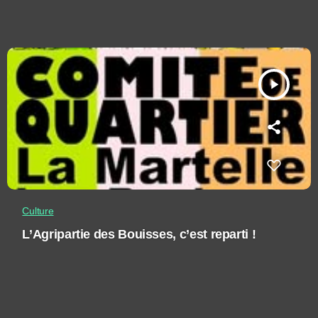
play_arrow
Culture
L’Agripartie des Bouisses, c’est reparti !