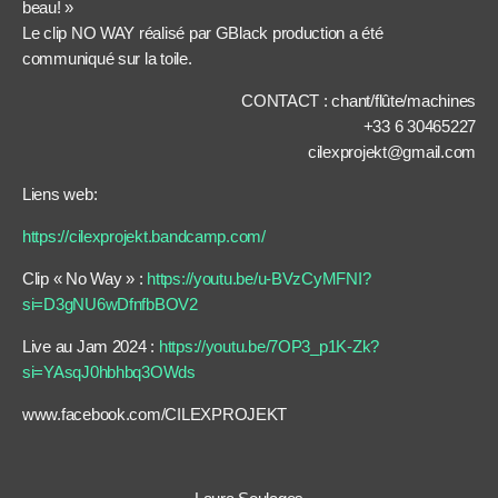
beau! »
Le clip NO WAY réalisé par GBlack production a été
communiqué sur la toile.
CONTACT : chant/flûte/machines
+33 6 30465227
cilexprojekt@gmail.com
Liens web:
https://cilexprojekt.bandcamp.com/
Clip « No Way » :
https://youtu.be/u-BVzCyMFNI?
si=D3gNU6wDfnfbBOV2
Live au Jam 2024 :
https://youtu.be/7OP3_p1K-Zk?
si=YAsqJ0hbhbq3OWds
www.facebook.com/CILEXPROJEKT