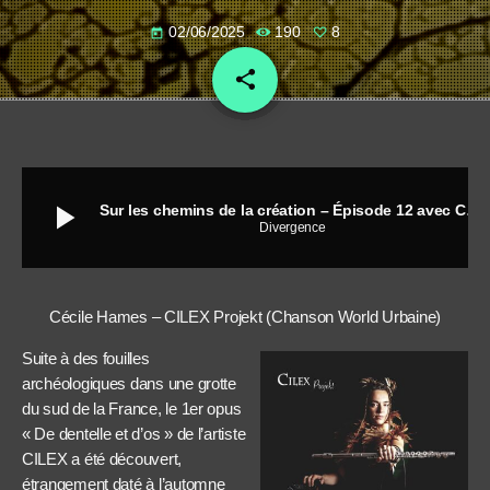
02/06/2025
190
8
today
share
email
8
play_arrow
Sur les chemins de la création – Épisode 12 avec Cécile Hames (CILEX Projekt) et Laura Soulages
Divergence
Cécile Hames – CILEX Projekt (Chanson World Urbaine)
Suite à des fouilles
archéologiques dans une grotte
du sud de la France, le 1er opus
« De dentelle et d’os » de l’artiste
CILEX a été découvert,
étrangement daté à l’automne