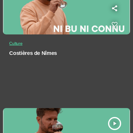
Culture
Costières de Nîmes
play_arrow