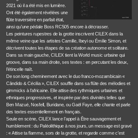
2021 où il a été mis en lumière.
Ont été également révélées une
flûte traversière en parfait état,
ainsi qu’une pédale Boss RC505 encore à décrasser.
Les peintures rupestres de la grotte inscrivent CILEX dans la
même veine que les artistes Camille, Ibeyi ou Émilie Simon, et
décrivent toutes les étapes de sa création autonome et solitaire.
Dans sa main gauche, CILEX tient la World music urbaine qui
groove, dans sa main droite, ses textes : en percutant les deux,
l’étincelle naît.
De son long cheminement avec le duo franco-mozambicain «
Cândido & Cécilia », CILEX souffle dans sa flûte des mélodies et
gimmicks à l’africaine. Elle attise des rythmiques urbaines et
ethniques progressives, et inspirée par des divinités telles que
Ben Mazué, Nosfell, Buridane, ou Gaël Faye, elle chante et parle
des textes essentiellement en français.
Seule en scène, CILEX lance l’appel à Être sauvagement et
humblement : du Paléolithique à nos jours, un message est gravé
: « Attise ta flamme, sors de la grotte, et regarde comme c’est