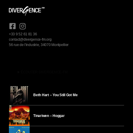
+33 9 52 61 81 36
contact@divergence-fm.org
56 rue de l'industrie, 34070 Montpellier
play_arrow
ÉCOUTER DIVERGENCE-FM
Beth Hart – You Still Got Me
Tinariwen – Hoggar