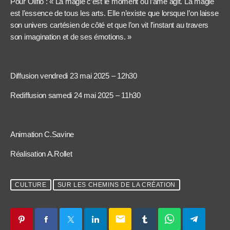
Pour Oliflo : « La magie c’est le moment où l’âme agit. La magie
est l’essence de tous les arts. Elle n’existe que lorsque l’on laisse
son univers cartésien de côté et que l’on vit l’instant au travers
son imagination et de ses émotions. »
Diffusion vendredi 23 mai 2025 – 12h30
Rediffusion samedi 24 mai 2025 – 11h30
Animation C.Savine
Réalisation A.Rollet
CULTURE
SUR LES CHEMINS DE LA CRÉATION
email