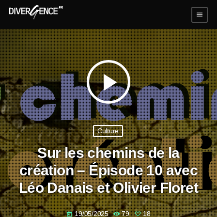
menu
play_arrow
Culture
Sur les chemins de la
création – Épisode 10 avec
Léo Danais et Olivier Floret
19/05/2025
79
18
today