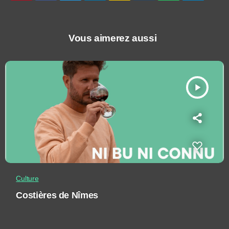
Vous aimerez aussi
play_arrow
Culture
Costières de Nîmes