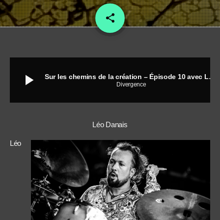
share
email
18
play_arrow
Sur les chemins de la création – Épisode 10 avec Léo Danais et Olivier Floret
Divergence
Léo Danais
Léo