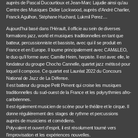
auprès de Pascal Ducourtioux et Jean-Marc Lajudie ainsi qu’au
Centre des Musiques Didier Lockwood, auprès d’André Charlier,
Franck Agulhon, Stéphane Huchard, Lukmil Perez…
Aujourd’hui basé dans l’Hérault, il officie au sein de diverses
formations jazz, world et musiques traditionnelles en tant que
batteur, percussionniste et bassiste, avec qui il se produit en
France et en Europe. Il tourne principalement avec CAM&LEO,
le duo qu’il forme avec Camille Heim, harpiste. Il est avec elle, le
fondateur du groupe Chocho Cannelle, quartet jazz métissé pour
lequel il compose. Ce quartet est Lauréat 2022 du Concours
National de Jazz de La Défense.
Il est batteur du groupe Petit Piment qui croise les musiques
traditionnelles du sud-ouest de la France et les polyrythmies afro-
caribéennes.
Il est également musicien de scène pour le théâtre et le cirque. Il
donne régulièrement des stages de rythme et percussions
auprès de musiciens et comédiens.
Polyvalent et ouvert d’esprit, il est résolument tourné vers
l’improvisation et les expériences nouvelles.