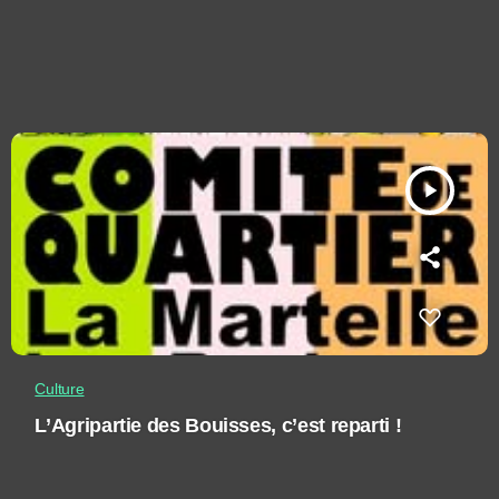
play_arrow
Culture
L’Agripartie des Bouisses, c’est reparti !