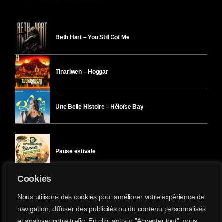
Beth Hart – You Still Got Me
Tinariwen – Hoggar
Une Belle Histoire – Héloïse Bay
Pause estivale
Cookies
Ici l’Ombre – mercredi 29 juillet
Nous utilisons des cookies pour améliorer votre expérience de
navigation, diffuser des publicités ou du contenu personnalisés
et analyser notre trafic. En cliquant sur "Accepter tout", vous
Ici l’Ombre – mardi 28 juillet