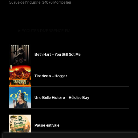
56 rue de l'industrie, 34070 Montpellier
play_arrow
ÉCOUTER DIVERGENCE-FM
Beth Hart – You Still Got Me
Tinariwen – Hoggar
Une Belle Histoire – Héloïse Bay
Pause estivale