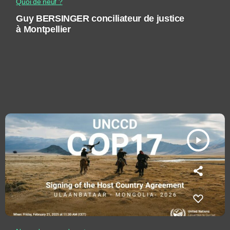
Quoi de neuf ?
Guy BERSINGER conciliateur de justice
à Montpellier
play_arrow