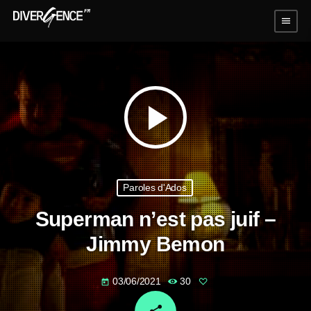
menu
play_arrow
Paroles d'Ados
Superman n’est pas juif –
Jimmy Bemon
03/06/2021
30
today
email