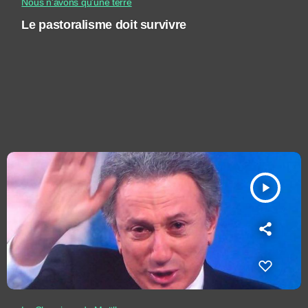
Nous n'avons qu'une terre
Le pastoralisme doit survivre
play_arrow