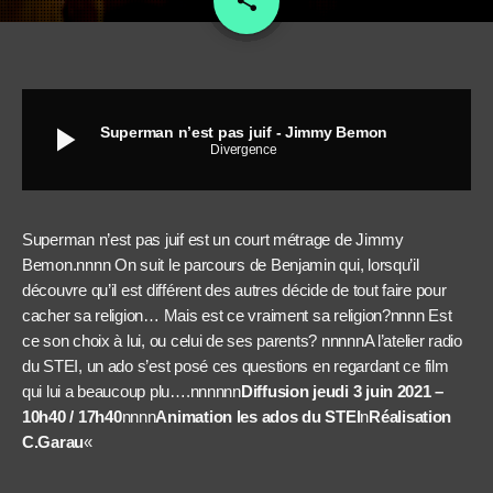
share
play_arrow
Superman n’est pas juif - Jimmy Bemon
Divergence
Superman n’est pas juif est un court métrage de Jimmy
Bemon.nnnn On suit le parcours de Benjamin qui, lorsqu’il
découvre qu’il est différent des autres décide de tout faire pour
cacher sa religion… Mais est ce vraiment sa religion?nnnn Est
ce son choix à lui, ou celui de ses parents? nnnnnA l’atelier radio
du STEI, un ado s’est posé ces questions en regardant ce film
qui lui a beaucoup plu….nnnnnn
Diffusion jeudi 3 juin 2021 –
10h40 / 17h40
nnnn
Animation les ados du STEI
n
Réalisation
C.Garau
«