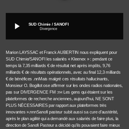
play_arrow
SUD Chimie / SANOFI
Divergence
Marion LAYSSAC et Franck AUBERTIN nous expliquent pour
SUD Chimie/SANOFI les salariés « Kleenex » : pendant ce
temps là 7,35 milliards € de résultat net après impôts, 9,76
milliards € de résultats opérationnels, avec au final 12,3 milliards
€ de bénéfices .nnMais malgré ces résultats hallucinants,
Monsieur O. Bogillot ose affirmer sur les ondes radios nationales,
pas sur DIVERGENCE FM :n« Les gens qui étaient sur les
plateformes de recherche anciennes, aujourd’hui, NE SONT
PLUS NÉCESSAIRES par rapport aux plateformes très
innovantes ».nnnSanofi pasteur subit aussi sa cure d’austérité,
après le plan agilité qui a demandé aux salariés de faire plus, la
direction de Sanofi Pasteur a décidé qu’ils pouvaient faire mieux