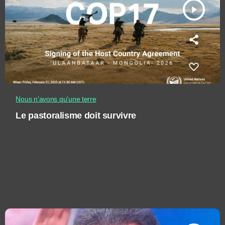
play_arrow
Nous n'avons qu'une terre
Le pastoralisme doit survivre