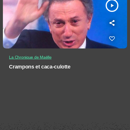
play_arrow
La Chronique de Maëlle
Crampons et caca-culotte