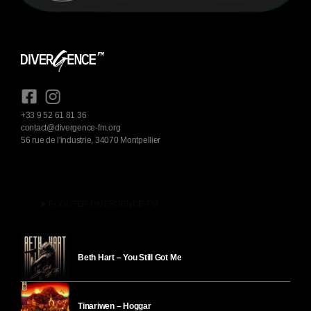
+33 9 52 61 81 36
contact@divergence-fm.org
56 rue de l'industrie, 34070 Montpellier
play_arrow
ÉCOUTER DIVERGENCE-FM
Beth Hart – You Still Got Me
Tinariwen – Hoggar