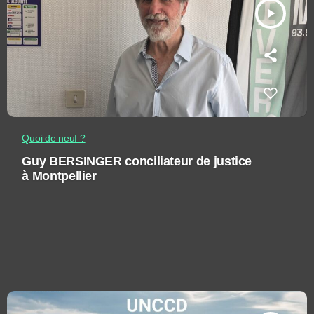
play_arrow
Quoi de neuf ?
Guy BERSINGER conciliateur de justice
à Montpellier