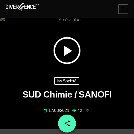
menu
play_arrow
itw Société
SUD Chimie / SANOFI
17/03/2021
42
today
share
email