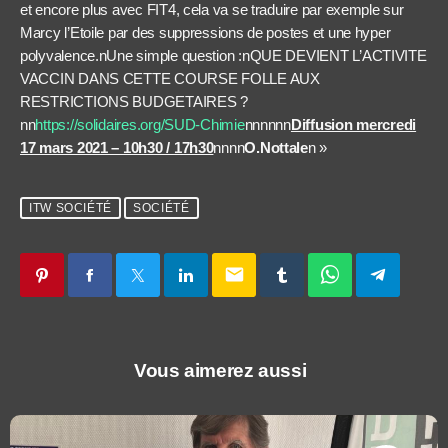
et encore plus avec FIT4, cela va se traduire par exemple sur
Marcy l’Etoile par des suppressions de postes et une hyper
polyvalence.nUne simple question :nQUE DEVIENT L’ACTIVITE
VACCIN DANS CETTE COURSE FOLLE AUX
RESTRICTIONS BUDGETAIRES ?
nn
https://solidaires.org/SUD-Chimie
nnnnnn
Diffusion mercredi
17 mars 2021 – 10h30 / 17h30
nnnn
O.Nottale
n »
ITW SOCIÉTÉ
SOCIÉTÉ
email
Vous aimerez aussi