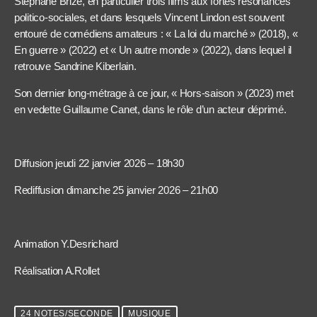
Stéphane Brizé, en particulier trois films aux fortes résonances
politico-sociales, et dans lesquels Vincent Lindon est souvent
entouré de comédiens amateurs : « La loi du marché » (2018), «
En guerre » (2022) et « Un autre monde » (2022), dans lequel il
retrouve Sandrine Kiberlain.
Son dernier long-métrage à ce jour, « Hors-saison » (2023) met
en vedette Guillaume Canet, dans le rôle d’un acteur déprimé.
Diffusion jeudi 22 janvier 2026 – 18h30
Rediffusion dimanche 25 janvier 2026 – 21h00
Animation Y.Desrichard
Réalisation A.Rollet
24 NOTES/SECONDE
MUSIQUE