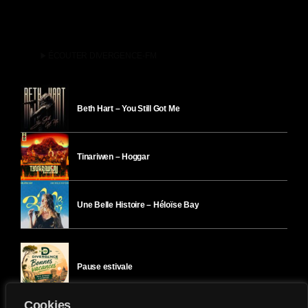
play_arrow
ÉCOUTER DIVERGENCE-FM
Beth Hart – You Still Got Me
Tinariwen – Hoggar
Une Belle Histoire – Héloïse Bay
Pause estivale
Cookies