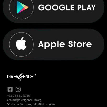
+33 9 52 61 81 36
contact@divergence-fm.org
56 rue de l'industrie, 34070 Montpellier