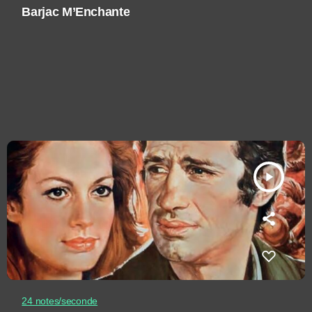
Barjac M’Enchante
play_arrow
24 notes/seconde