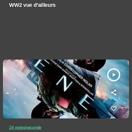
WW2 vue d’ailleurs
play_arrow
24 notes/seconde