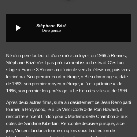
play_arrow
Stéphane Brizé
Divergence
Né d’un père facteur et d’une mère au foyer, en 1966 à Rennes,
Stéphane Brizé n’est pas précisément issu du sérail. C’est un
stage à France 3 Rennes qui l’oriente vers la télévision, puis vers
le cinéma. Son premier court-métrage, « Bleu dommage », date
de 1993, son premier moyen-métrage, « L’œil qui traîne », de
1996, son premier long-métrage, « Le bleu des villes », de 1999.
Après deux autres films, suite au désistement de Jean Reno parti
tourner, à Hollywood, le « Da Vinci Code » de Ron Howard, il
rencontre Vincent Lindon pour « Mademoiselle Chambon », aux
côtés de Sandrine Kiberlain. Rencontre décisive puisque, à ce
jour, Vincent Lindon a tourné cinq fois sous la direction de