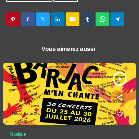
email
Vous aimerez aussi
play_arrow
Musique