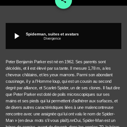
share
play_arrow
Spiderman, suites et avatars
Divergence
Peter Benjamin Parker est né en 1962. Ses parents sont
décédés, et il est élevé par sa tante. Il mesure 1,78 m, a les
cheveux châtains, et les yeux marrons. Parmi son abondant
cousinage, il y a l’Homme loup, qui est un cousin au second
degré par alliance, et Scarlet-Spider, un de ses clones. Il faut dire
que Peter Parker est doté de poils microscopiques sur ses
mains et ses pieds qui lui permettent d’adhérer aux surfaces, et
de divers autres caractéristiques liées à une malencontreuse
rencontre avec une araignée qui lui ont valu le nom de Spider-
Man » (en deux mots s’il vous plaît).nnOui, Spider-Man est un
héros de comics, avant de devenir, dans les années 70, le héros