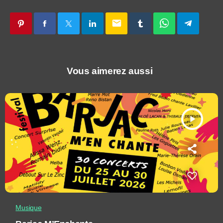
email
Vous aimerez aussi
play_arrow
Musique