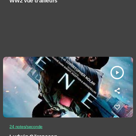
WW2 vue d’ailleurs
play_arrow
24 notes/seconde