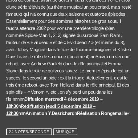
d’une série télévisée (au thème musical un peu criard, mais resté
fameux) qui n’a connu que deux saisons et quatorze épisodes.
Essentiellement pour des sombres histoires de gros sous, il
faudra attendre 2002 pour voir une première trilogie (bien
nommée Spider-Man 1, 2, 3) signée du surdoué Sam Raimi,
l’auteur de « Evil dead » et de « Evid dead 2 » (et même du 3),
avec Tobey Maguire dans le rôle de l’homme-araignée, et Kristen
Dunst dans le rôle de sa douce (forcément).nnSuivra un second
reboot, avec Andrew Garfield dans le rôle principal et Emma
Stone dans le rôle de qui vous savez. Le premier épisode est un
succès, le second un bide : exit la trilogie. Actuellement, c’est le
troisième reboot, avec Tom Holland dans le rôle principal. Et des
spin-offs – « Venom », etc., on s’y perd un peu dans les
fils.nnnnn
Diffusion mercredi 4 décembre 2019 –
18h30
n
Rediffusion jeudi 5 décembre 2019 –
12h30
nnn
Animation Y.Desrichard
n
Réalisation Rongemaille
«
24 NOTES/SECONDE
MUSIQUE