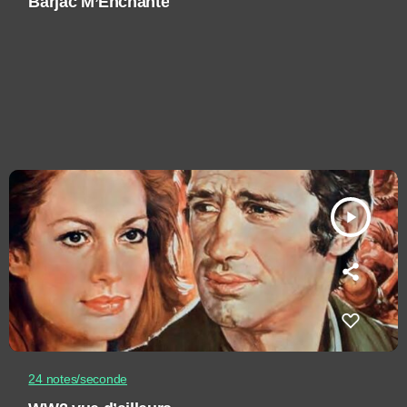
Barjac M’Enchante
play_arrow
24 notes/seconde