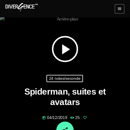
menu
play_arrow
24 notes/seconde
Spiderman, suites et
avatars
04/12/2019
25
today
email