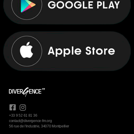
+33 9 52 61 81 36
contact@divergence-fm.org
56 rue de l'industrie, 34070 Montpellier