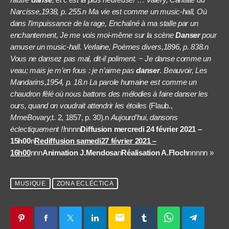
Narcisse,1938, p. 255.
n
Ma vie est comme un music-hall, Où
dans l’impuissance de la rage, Enchaîné à ma stalle par un
enchantement, Je me vois moi-même sur la scène
Danser
pour
amuser un music-hall.
Verlaine
, Poèmes divers,
1896
, p. 838.
n
Vous ne dansez pas mal, dit-il poliment. − Je danse comme un
veau; mais je m’en fous : je n’aime pas
danser
.
Beauvoir
, Les
Mandarins,
1954
, p. 18.
n
La parole humaine est comme un
chaudron fêlé où nous battons des mélodies à faire danser les
ours, quand on voudrait attendrir les étoiles
(
Flaub.
,
M
me
Bovary,
t. 2
, 1857
, p. 30).
n
Aujourd’hui, dansons
éclectiquement !!
nnnn
Diffusion mercredi 24 février 2021 –
15h00
n
Rediffusion samedi27 février 2021 –
16h00
nnn
Animation J.Mendosa
n
Réalisation A.Floch
nnnnn »
MUSIQUE
ZONA ECLÉCTICA
email