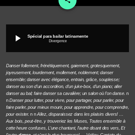
share
play_arrow
Spécial para bailar latinamente
Divergence
Danser follement, frénétiquement, gaiement, grotesquement,
joyeusement, lourdement, mollement, noblement; danser
ensemble; danser avec élégance, entrain, grâce, souplesse;
danser au son d’un accordéon, d’un juke-box, d’un piano; aller
danser au bal; faire danser sa cavalière; un salon où l’on danse.
n
n
Danser pour lutter, pour vivre, pour partager, pour parler, pour
faire parler, pour mieux mourir, pour apprendre, pour comprendre,
pour exister.
n
n
Allez, disparaissez dans les plaisirs divers! …
Aux bois, peut-être, y trouveriez les Muses, Toutes ensemble à
cette heure confuses, L’une chantant, l’autre disant des vers, Et
l’autre
danse
, et c’est la plus heureuse! … Valéry, Cantate du