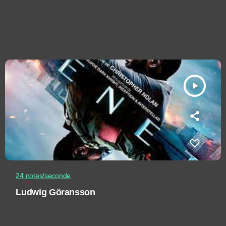
play_arrow
24 notes/seconde
Ludwig Göransson