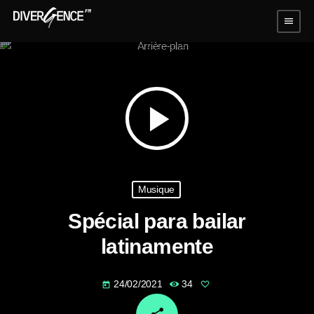
menu
play_arrow
Musique
Spécial para bailar
latinamente
24/02/2021
34
today
email