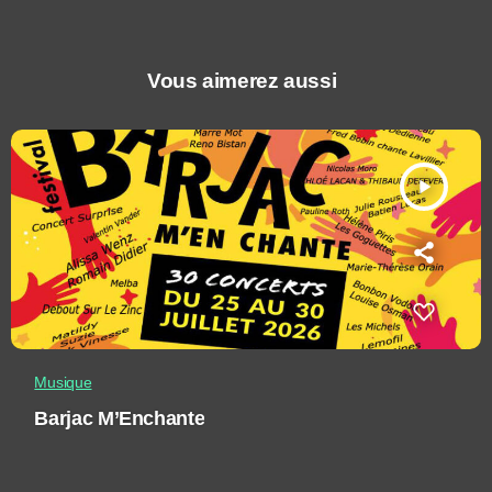
Vous aimerez aussi
play_arrow
Musique
Barjac M’Enchante