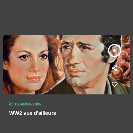
play_arrow
24 notes/seconde
WW2 vue d’ailleurs