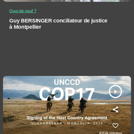
Quoi de neuf ?
Guy BERSINGER conciliateur de justice
à Montpellier
play_arrow