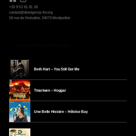
+33 9 52 61 81 36
contact@divergence-fm.org
56 rue de l'industrie, 34070 Montpellier
play_arrow
ÉCOUTER DIVERGENCE-FM
Beth Hart – You Still Got Me
Tinariwen – Hoggar
Une Belle Histoire – Héloïse Bay