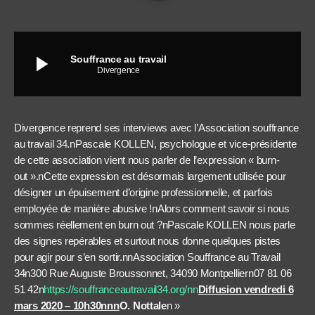
play_arrow
Souffrance au travail
Divergence
Divergence reprend ses interviews avec l’Association souffrance
au travail 34.nPascale KOLLEN, psychologue et vice-présidente
de cette association vient nous parler de l’expression « burn-
out ».nCette expression est désormais largement utilisée pour
désigner un épuisement d’origine professionnelle, et parfois
employée de manière abusive !nAlors comment savoir si nous
sommes réellement en burn out ?nPascale KOLLEN nous parle
des signes repérables et surtout nous donne quelques pistes
pour agir pour s’en sortir.nnAssociation Souffrance au Travail
34n
300 Rue Auguste Broussonnet, 34090 Montpellier
n
07 81 06
51 42
n
https://souffranceautravail34.org/nn
Diffusion vendredi 6
mars 2020 – 10h30nnn
O. Nottale
n »