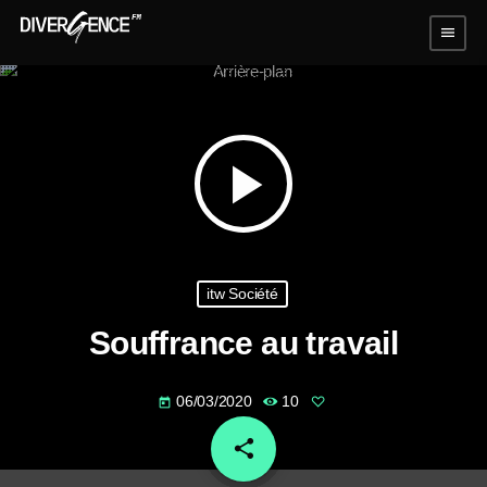
menu
play_arrow
itw Société
Souffrance au travail
06/03/2020
10
today
share
email