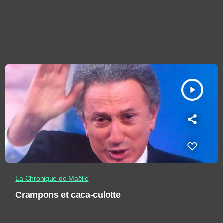
play_arrow
La Chronique de Maëlle
Crampons et caca-culotte