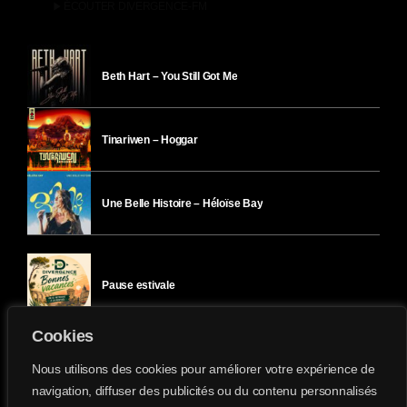
play_arrow
ÉCOUTER DIVERGENCE-FM
Beth Hart – You Still Got Me
Tinariwen – Hoggar
Une Belle Histoire – Héloïse Bay
Pause estivale
Cookies
Ici l’Ombre – mercredi 29 juillet
Nous utilisons des cookies pour améliorer votre expérience de
navigation, diffuser des publicités ou du contenu personnalisés