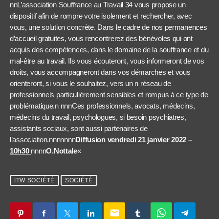
nnL’association Souffrance au Travail 34 vous propose un
dispositif afin de rompre votre isolement et rechercher, avec
vous, une solution concrète. Dans le cadre de nos permanences
d’accueil gratuites, vous rencontrerez des bénévoles qui ont
acquis des compétences, dans le domaine de la souffrance et du
mal-être au travail. Ils vous écouteront, vous informeront de vos
droits, vous accompagneront dans vos démarches et vous
orienteront, si vous le souhaitez, vers un n réseau de
professionnels particulièrement sensibles et rompus à ce type de
problématique.n nnnCes professionnels, avocats, médecins,
médecins du travail, psychologues, si besoin psychiatres,
assistants sociaux, sont aussi partenaires de
l’association.nnnnnnn
Diffusion vendredi 21 janvier 2022 –
10h30
nnnn
O.Nottale
«
ITW SOCIÉTÉ
SOCIÉTÉ
email