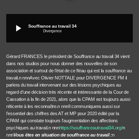
play_arrow
Souffrance au travail 34
Divergence
Gérard FRANCES le président de Souffrance au travail 34 vient
dans nos studios pour nous donner des nouvelles de son
association et surtout de l’état de ce fléau qui est la souffrance au
travail.n nnnAvec Olivier NOTTALE pour DIVERGENCE FM il
parlera du travail intervenant sur des lésions psychiques au
regard d’une décision très récente et intéressante de la Cour de
Cassation à la fin de 2021, alors que la CPAM est toujours aussi
réticente à les reconnaître.n nnnIl communiquera aussi sur
l’essentiel des chiffres des AT et MP pour 2020 édité par la
CPAM qui constate toujours l’augmentation des affections
psychiques au travail.n nnn
https://souffranceautravail34.org/
n
nnn
Vous êtes en situation de souffrance au travail :
n