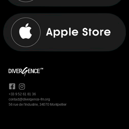
+33 9 52 61 81 36
contact@divergence-fm.org
56 rue de l'industrie, 34070 Montpellier