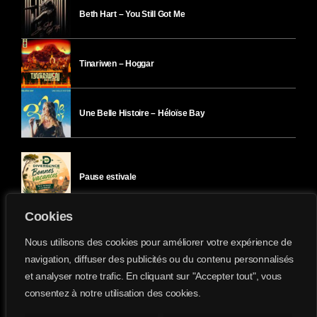
Beth Hart – You Still Got Me
Tinariwen – Hoggar
Une Belle Histoire – Héloïse Bay
Pause estivale
Cookies
Ici l’Ombre – mercredi 29 juillet
Nous utilisons des cookies pour améliorer votre expérience de
navigation, diffuser des publicités ou du contenu personnalisés
et analyser notre trafic. En cliquant sur "Accepter tout", vous
Ici l’Ombre – mardi 28 juillet
consentez à notre utilisation des cookies.
Divergence-FM © 2022 Tous droits réservés.
Confidentialité
&
Mentions Légales
.