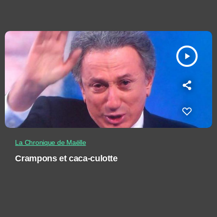
play_arrow
La Chronique de Maëlle
Crampons et caca-culotte